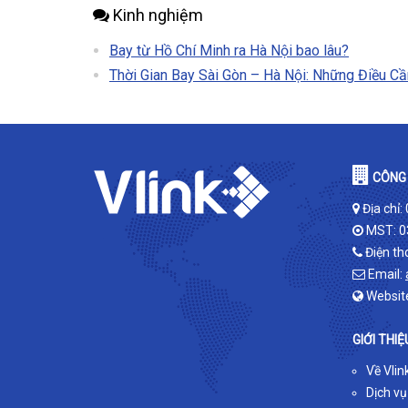
Kinh nghiệm
Bay từ Hồ Chí Minh ra Hà Nội bao lâu?
Thời Gian Bay Sài Gòn – Hà Nội: Những Điều Cầ
CÔNG 
Địa chỉ:
MST: 0
Điện th
Email:
Websit
GIỚI THIỆ
Về Vlin
Dịch vụ