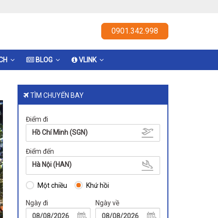
0901.342.998
ỊCH
BLOG
VLINK
TÌM CHUYẾN BAY
Điểm đi
Hồ Chí Minh (SGN)
Điểm đến
Hà Nội (HAN)
Một chiều
Khứ hồi
Ngày đi
Ngày về