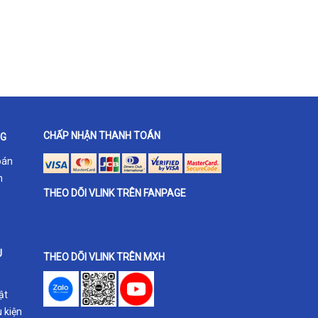
CHẤP NHẬN THANH TOÁN
NG
oán
h
THEO DÕI VLINK TRÊN FANPAGE
U
THEO DÕI VLINK TRÊN MXH
ật
 kiện