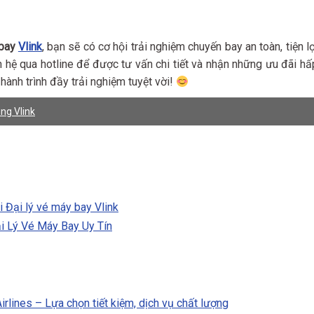
 bay
Vlink
, bạn sẽ có cơ hội trải nghiệm chuyến bay an toàn, tiện lợ
 hệ qua hotline để được tư vấn chi tiết và nhận những ưu đãi hấ
ành trình đầy trải nghiệm tuyệt vời!
ng Vlink
i Đại lý vé máy bay Vlink
ại Lý Vé Máy Bay Uy Tín
lines – Lựa chọn tiết kiệm, dịch vụ chất lượng