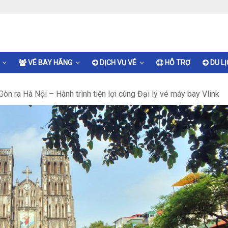
VÉ BAY HÃNG
DỊCH VỤ VÉ
HỖ TRỢ
DU L
Gòn ra Hà Nội – Hành trình tiện lợi cùng Đại lý vé máy bay Vlink