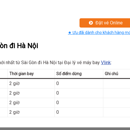
Đặt vé Online
★ Ưu đãi dành cho khách hàng mớ
òn đi Hà Nội
i nhất từ Sài Gòn đi Hà Nội tại Đại lý vé máy bay
Vlink
:
Thời gian bay
Số điểm dừng
Ghi chú
2 giờ
0
2 giờ
0
2 giờ
0
2 giờ
0