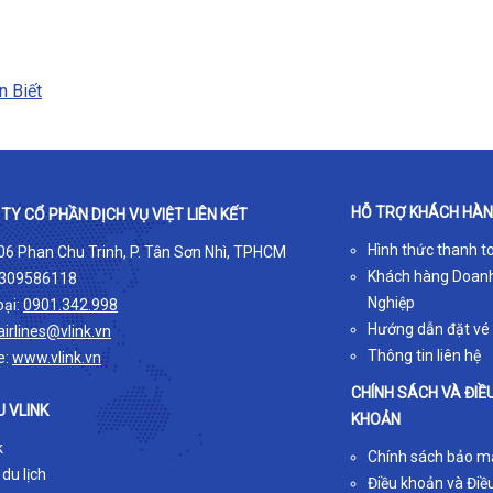
n Biết
HỖ TRỢ KHÁCH HÀ
TY CỔ PHẦN DỊCH VỤ VIỆT LIÊN KẾT
Hình thức thanh t
 06 Phan Chu Trinh, P. Tân Sơn Nhì, TPHCM
Khách hàng Doan
309586118
Nghiệp
oại:
0901.342.998
Hướng dẫn đặt vé
airlines@vlink.vn
Thông tin liên hệ
e:
www.vlink.vn
CHÍNH SÁCH VÀ ĐIỀ
U VLINK
KHOẢN
k
Chính sách bảo m
 du lịch
Điều khoản và Điều