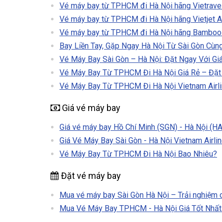
Vé máy bay từ TPHCM đi Hà Nội hãng Vietravel A
Vé máy bay từ TPHCM đi Hà Nội hãng Vietjet Air
Vé máy bay từ TPHCM đi Hà Nội hãng Bamboo Ai
Bay Liền Tay, Gặp Ngay Hà Nội Từ Sài Gòn Cùng
Vé Máy Bay Sài Gòn – Hà Nội: Đặt Ngay Với Giá
Vé Máy Bay Từ TPHCM Đi Hà Nội Giá Rẻ – Đặt
Vé Máy Bay Từ TPHCM Đi Hà Nội Vietnam Airli
Giá vé máy bay
Giá vé máy bay Hồ Chí Minh (SGN) - Hà Nội (HAN
Giá Vé Máy Bay Sài Gòn - Hà Nội Vietnam Airli
Vé Máy Bay Từ TP.HCM Đi Hà Nội Bao Nhiêu?
Đặt vé máy bay
Mua vé máy bay Sài Gòn Hà Nội – Trải nghiệm ch
Mua Vé Máy Bay TPHCM - Hà Nội Giá Tốt Nhất 