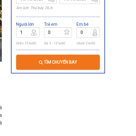
Âm lịch: Thứ bảy 26/6
Người lớn
Trẻ em
Em bé
(trên 12 tuổi)
(từ 2 - 12 tuổi)
(dưới 2 tuổi)
TÌM CHUYẾN BAY
á
a
á