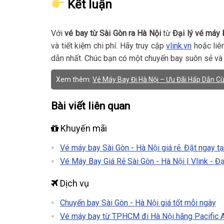
Kết luận
Với
vé bay từ Sài Gòn ra Hà Nội
từ
Đại lý vé máy
và tiết kiệm chi phí. Hãy truy cập
vlink.vn
hoặc liên
dẫn nhất. Chúc bạn có một chuyến bay suôn sẻ và h
Xem thêm:
Vé Máy Bay Đi Hà Nội – Ưu Đãi Hấp Dẫn Cù
Bài viết liên quan
Khuyến mãi
Vé máy bay Sài Gòn - Hà Nội giá rẻ. Đặt ngay tạ
Vé Máy Bay Giá Rẻ Sài Gòn - Hà Nội | Vlink - Đ
Dịch vụ
Chuyến bay Sài Gòn - Hà Nội giá tốt mỗi ngày
Vé máy bay từ TPHCM đi Hà Nội hãng Pacific Air