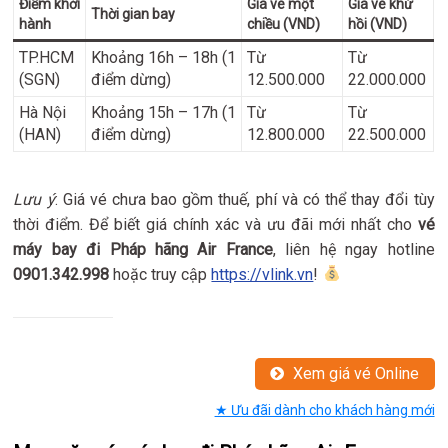
Điểm khởi
Giá vé một
Giá vé khứ
Thời gian bay
hành
chiều (VND)
hồi (VND)
TP.HCM
Khoảng 16h – 18h (1
Từ
Từ
(SGN)
điểm dừng)
12.500.000
22.000.000
Hà Nội
Khoảng 15h – 17h (1
Từ
Từ
(HAN)
điểm dừng)
12.800.000
22.500.000
Lưu ý
: Giá vé chưa bao gồm thuế, phí và có thể thay đổi tùy
thời điểm. Để biết giá chính xác và ưu đãi mới nhất cho
vé
máy bay đi Pháp hãng Air France
, liên hệ ngay hotline
0901.342.998
hoặc truy cập
https://vlink.vn
!
Xem giá vé Online
★ Ưu đãi dành cho khách hàng mới