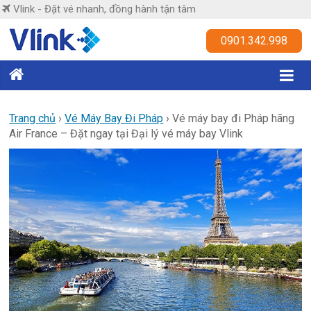
Skip
Vlink - Đặt vé nhanh, đồng hành tận tâm
to
content
Vlink
0901.342.998
Đặt
vé
nhanh,
Trang chủ
›
Vé Máy Bay Đi Pháp
›
Vé máy bay đi Pháp hãng
Air France – Đặt ngay tại Đại lý vé máy bay Vlink
đồng
hành
tận
tâm