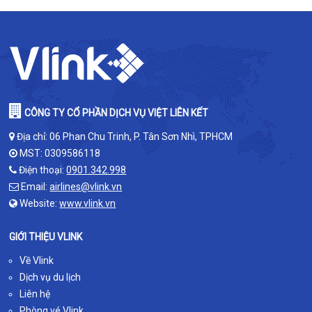
CÔNG TY CỔ PHẦN DỊCH VỤ VIỆT LIÊN KẾT
Địa chỉ: 06 Phan Chu Trinh, P. Tân Sơn Nhì, TPHCM
MST: 0309586118
Điện thoại:
0901.342.998
Email:
airlines@vlink.vn
Website:
www.vlink.vn
GIỚI THIỆU VLINK
Về Vlink
Dịch vụ du lịch
Liên hệ
Phòng vé Vlink