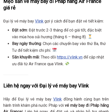
Mẹo săn vé máy bay đi Pháp hãng Air France
giá rẻ
Đại lý vé máy bay
Vlink
gợi ý cách để bạn đặt vé tiết kiệm:
Đặt sớm
: Đặt trước 2-3 tháng để có giá tốt, đặc biệt
vào mùa hoa oải hương (tháng 6 – tháng 8).
Bay ngày thường
: Chọn các chuyến bay vào thứ Ba, thứ
Tư để tiết kiệm chi phí.
Săn khuyến mãi
: Theo dõi
https://vlink.vn
để cập nhật
ưu đãi từ Air France qua Vlink.
Liên hệ ngay với Đại lý vé máy bay Vlink
Hãy để Đại lý vé máy bay
Vlink
đồng hành cùng bạn trên
hành trình khám phá nước Pháp với
vé máy bay đi Pháp hãng
Air France
! Liên hệ ngay để đặt vé và nhận hỗ trợ nhanh