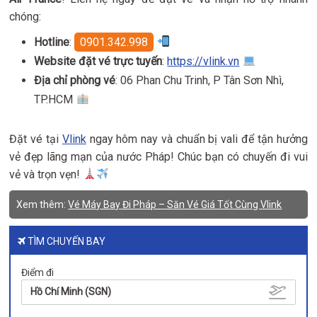
chóng:
Hotline
:
0901.342.998
Website đặt vé trực tuyến
:
https://vlink.vn
Địa chỉ phòng vé
: 06 Phan Chu Trinh, P Tân Sơn Nhì,
TP.HCM
Đặt vé tại
Vlink
ngay hôm nay và chuẩn bị vali để tận hưởng
vẻ đẹp lãng mạn của nước Pháp! Chúc bạn có chuyến đi vui
vẻ và trọn vẹn!
Xem thêm:
Vé Máy Bay Đi Pháp – Săn Vé Giá Tốt Cùng Vlink
TÌM CHUYẾN BAY
Điểm đi
Hồ Chí Minh (SGN)