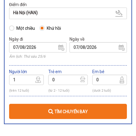
Điểm đến
Hà Nội (HAN)
Một chiều
Khứ hồi
Ngày đi
Ngày về
Âm lịch: Thứ sáu 25/6
Người lớn
Trẻ em
Em bé
(trên 12 tuổi)
(từ 2 - 12 tuổi)
(dưới 2 tuổi)
TÌM CHUYẾN BAY