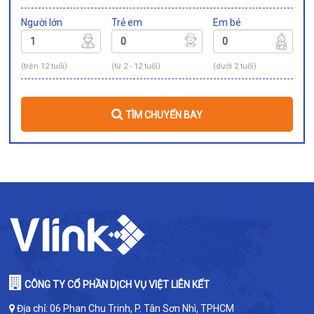
Người lớn
Trẻ em
Em bé
(trên 12 tuổi)
(từ 2 - 12 tuổi)
(dưới 2 tuổi)
TÌM CHUYẾN BAY
CÔNG TY CỔ PHẦN DỊCH VỤ VIỆT LIÊN KẾT
Địa chỉ: 06 Phan Chu Trinh, P. Tân Sơn Nhì, TPHCM