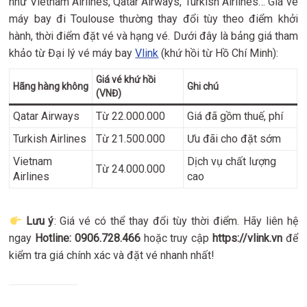
như Vietnam Airlines, Qatar Airways, Turkish Airlines… Giá vé
máy bay đi Toulouse thường thay đổi tùy theo điểm khởi
hành, thời điểm đặt vé và hạng vé. Dưới đây là bảng giá tham
khảo từ Đại lý vé máy bay
Vlink
(khứ hồi từ Hồ Chí Minh):
Giá vé khứ hồi
Hãng hàng không
Ghi chú
(VNĐ)
Qatar Airways
Từ 22.000.000
Giá đã gồm thuế, phí
Turkish Airlines
Từ 21.500.000
Ưu đãi cho đặt sớm
Vietnam
Dịch vụ chất lượng
Từ 24.000.000
Airlines
cao
Lưu ý
: Giá vé có thể thay đổi tùy thời điểm. Hãy liên hệ
ngay
Hotline: 0906.728.466
hoặc truy cập
https://vlink.vn
để
kiểm tra giá chính xác và đặt vé nhanh nhất!