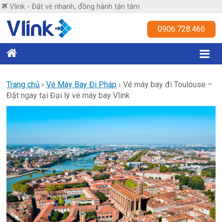
Skip
Vlink - Đặt vé nhanh, đồng hành tận tâm
to
content
Vlink
0906.728.466
Đặt
vé
nhanh,
Trang chủ
›
Vé Máy Bay Đi Pháp
›
Vé máy bay đi Toulouse –
Đặt ngay tại Đại lý vé máy bay Vlink
đồng
hành
tận
tâm