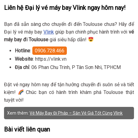
Liên hệ Đại lý vé máy bay Vlink ngay hôm nay!
Bạn đã sẵn sàng cho chuyến đi đến Toulouse chưa? Hãy để
Đại lý vé máy bay
Vlink
giúp bạn chinh phục hành trình với
vé
máy bay đi Toulouse
giá siêu hấp dẫn!
Hotline
:
0906.728.466
Website
: https://vlink.vn
Địa chỉ
: 06 Phan Chu Trinh, P Tân Sơn Nhì, TPHCM
Đặt vé ngay hôm nay để tận hưởng chuyến đi suôn sẻ và tiết
kiệm!
Chúc bạn có hành trình khám phá Toulouse thật
tuyệt vời!
Xem thêm:
Vé Máy Bay Đi Pháp – Săn Vé Giá Tốt Cùng Vlink
Bài viết liên quan