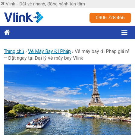
Skip
Vlink - Đặt vé nhanh, đồng hành tận tâm
to
content
Vlink
0906.728.466
Đặt
vé
nhanh,
Trang chủ
›
Vé Máy Bay Đi Pháp
›
Vé máy bay đi Pháp giá rẻ
– Đặt ngay tại Đại lý vé máy bay Vlink
đồng
hành
tận
tâm