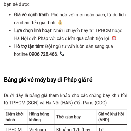
bạn sẽ được:
Giá vé cạnh tranh
: Phù hợp với mọi ngân sách, từ du lịch
cá nhân đến gia đình.
Lựa chọn linh hoạt
: Nhiều chuyến bay từ TP.HCM hoặc
Hà Nội đến Pháp với các điểm quá cảnh tiện lợi.
Hỗ trợ tận tâm
: Đội ngũ tư vấn luôn sẵn sàng qua
hotline
0906.728.466
.
Bảng giá vé máy bay đi Pháp giá rẻ
Dưới đây là bảng giá tham khảo cho các chặng bay khứ hồi
từ TP.HCM (SGN) và Hà Nội (HAN) đến Paris (CDG):
Điểm khởi
Hãng hàng
Giá vé khứ hồi
Thời gian bay
hành
không
(VND)
TP.HCM
Vietnam
Khoảng 12h (bay
Từ