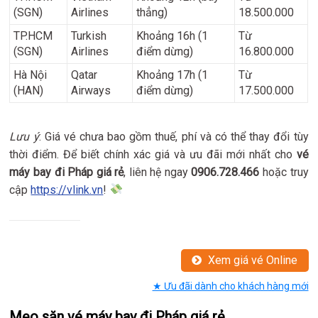
(SGN)
Airlines
thẳng)
18.500.000
TP.HCM
Turkish
Khoảng 16h (1
Từ
(SGN)
Airlines
điểm dừng)
16.800.000
Hà Nội
Qatar
Khoảng 17h (1
Từ
(HAN)
Airways
điểm dừng)
17.500.000
Lưu ý
: Giá vé chưa bao gồm thuế, phí và có thể thay đổi tùy
thời điểm. Để biết chính xác giá và ưu đãi mới nhất cho
vé
máy bay đi Pháp giá rẻ
, liên hệ ngay
0906.728.466
hoặc truy
cập
https://vlink.vn
!
Xem giá vé Online
★ Ưu đãi dành cho khách hàng mới
Mẹo săn vé máy bay đi Pháp giá rẻ