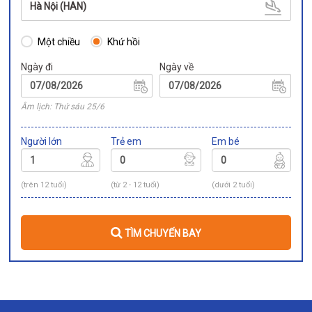
Hà Nội (HAN)
Một chiều
Khứ hồi
Ngày đi
Ngày về
Âm lịch: Thứ sáu 25/6
Người lớn
Trẻ em
Em bé
(trên 12 tuổi)
(từ 2 - 12 tuổi)
(dưới 2 tuổi)
TÌM CHUYẾN BAY