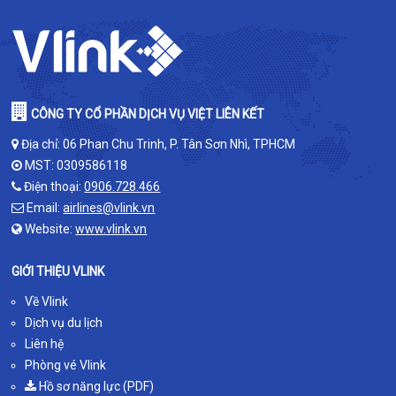
CÔNG TY CỔ PHẦN DỊCH VỤ VIỆT LIÊN KẾT
Địa chỉ: 06 Phan Chu Trinh, P. Tân Sơn Nhì, TPHCM
MST: 0309586118
Điện thoại:
0906.728.466
Email:
airlines@vlink.vn
Website:
www.vlink.vn
GIỚI THIỆU VLINK
Về Vlink
Dịch vụ du lịch
Liên hệ
Phòng vé Vlink
Hồ sơ năng lực (PDF)