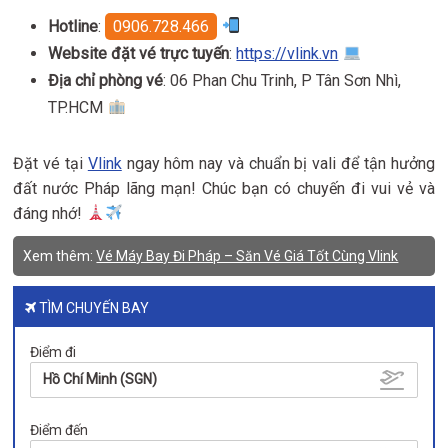
Hotline
:
0906.728.466
Website đặt vé trực tuyến
:
https://vlink.vn
Địa chỉ phòng vé
: 06 Phan Chu Trinh, P Tân Sơn Nhì,
TP.HCM
Đặt vé tại
Vlink
ngay hôm nay và chuẩn bị vali để tận hưởng
đất nước Pháp lãng mạn! Chúc bạn có chuyến đi vui vẻ và
đáng nhớ!
Xem thêm:
Vé Máy Bay Đi Pháp – Săn Vé Giá Tốt Cùng Vlink
TÌM CHUYẾN BAY
Điểm đi
Hồ Chí Minh (SGN)
Điểm đến