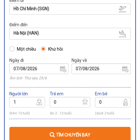
Điểm đi
Hồ Chí Minh (SGN)
Điểm đến
Hà Nội (HAN)
Một chiều
Khứ hồi
Ngày đi
Ngày về
Âm lịch: Thứ sáu 25/6
Người lớn
Trẻ em
Em bé
(trên 12 tuổi)
(từ 2 - 12 tuổi)
(dưới 2 tuổi)
TÌM CHUYẾN BAY