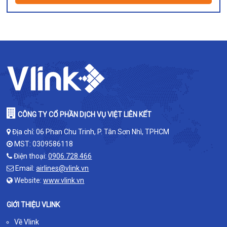
CÔNG TY CỔ PHẦN DỊCH VỤ VIỆT LIÊN KẾT
Địa chỉ: 06 Phan Chu Trinh, P. Tân Sơn Nhì, TPHCM
MST: 0309586118
Điện thoại:
0906.728.466
Email:
airlines@vlink.vn
Website:
www.vlink.vn
GIỚI THIỆU VLINK
Về Vlink