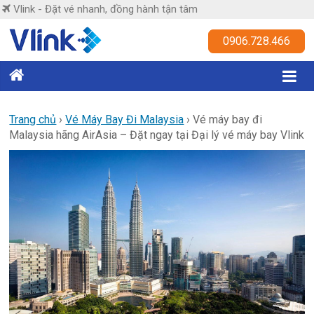
Skip
Vlink - Đặt vé nhanh, đồng hành tận tâm
to
content
Vlink
0906.728.466
Đặt
vé
nhanh,
Trang chủ
›
Vé Máy Bay Đi Malaysia
›
Vé máy bay đi
Malaysia hãng AirAsia – Đặt ngay tại Đại lý vé máy bay Vlink
đồng
hành
tận
tâm