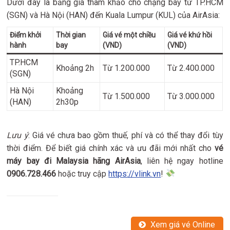
Dưới đây là bảng giá tham khảo cho chặng bay từ TP.HCM
(SGN) và Hà Nội (HAN) đến Kuala Lumpur (KUL) của AirAsia:
Điểm khởi
Thời gian
Giá vé một chiều
Giá vé khứ hồi
hành
bay
(VND)
(VND)
TP.HCM
Khoảng 2h
Từ 1.200.000
Từ 2.400.000
(SGN)
Hà Nội
Khoảng
Từ 1.500.000
Từ 3.000.000
(HAN)
2h30p
Lưu ý
: Giá vé chưa bao gồm thuế, phí và có thể thay đổi tùy
thời điểm. Để biết giá chính xác và ưu đãi mới nhất cho
vé
máy bay đi Malaysia hãng AirAsia
, liên hệ ngay hotline
0906.728.466
hoặc truy cập
https://vlink.vn
!
Xem giá vé Online