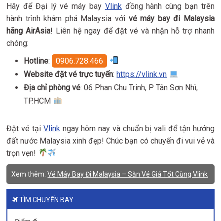
Hãy để Đại lý vé máy bay
Vlink
đồng hành cùng bạn trên
hành trình khám phá Malaysia với
vé máy bay đi Malaysia
hãng AirAsia
! Liên hệ ngay để đặt vé và nhận hỗ trợ nhanh
chóng:
Hotline
:
0906.728.466
Website đặt vé trực tuyến
:
https://vlink.vn
Địa chỉ phòng vé
: 06 Phan Chu Trinh, P Tân Sơn Nhì,
TP.HCM
Đặt vé tại
Vlink
ngay hôm nay và chuẩn bị vali để tận hưởng
đất nước Malaysia xinh đẹp! Chúc bạn có chuyến đi vui vẻ và
trọn vẹn!
Xem thêm:
Vé Máy Bay Đi Malaysia – Săn Vé Giá Tốt Cùng Vlink
TÌM CHUYẾN BAY