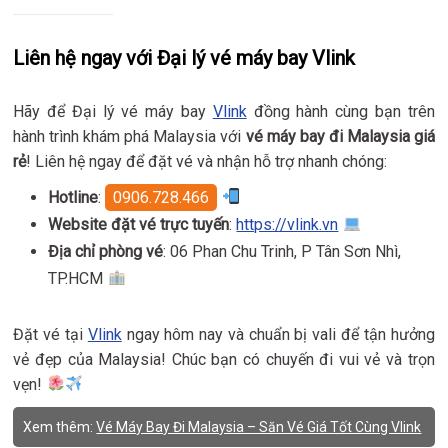
Liên hệ ngay với Đại lý vé máy bay Vlink
Hãy để Đại lý vé máy bay
Vlink
đồng hành cùng bạn trên
hành trình khám phá Malaysia với
vé máy bay đi Malaysia giá
rẻ
! Liên hệ ngay để đặt vé và nhận hỗ trợ nhanh chóng:
Hotline
:
0906.728.466
Website đặt vé trực tuyến
:
https://vlink.vn
Địa chỉ phòng vé
: 06 Phan Chu Trinh, P Tân Sơn Nhì,
TP.HCM
Đặt vé tại
Vlink
ngay hôm nay và chuẩn bị vali để tận hưởng
vẻ đẹp của Malaysia! Chúc bạn có chuyến đi vui vẻ và trọn
vẹn!
Xem thêm:
Vé Máy Bay Đi Malaysia – Săn Vé Giá Tốt Cùng Vlink