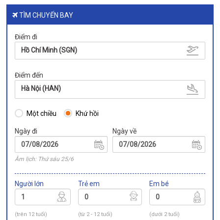
TÌM CHUYẾN BAY
Điểm đi
Hồ Chí Minh (SGN)
Điểm đến
Hà Nội (HAN)
Một chiều
Khứ hồi
Ngày đi
Ngày về
Âm lịch: Thứ sáu 25/6
Người lớn
Trẻ em
Em bé
(trên 12 tuổi)
(từ 2 - 12 tuổi)
(dưới 2 tuổi)