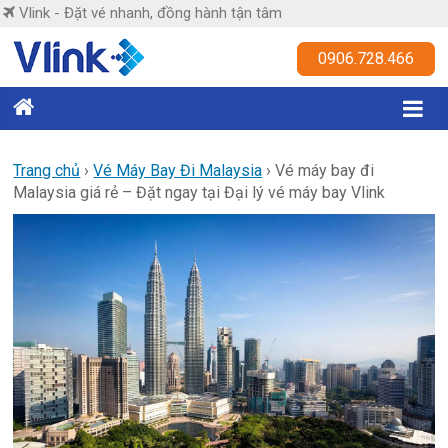
Skip
Vlink - Đặt vé nhanh, đồng hành tận tâm
to
content
Vlink
0906.728.466
Đặt
vé
nhanh,
Trang chủ
›
Vé Máy Bay Đi Malaysia
›
Vé máy bay đi
Malaysia giá rẻ – Đặt ngay tại Đại lý vé máy bay Vlink
đồng
hành
tận
tâm