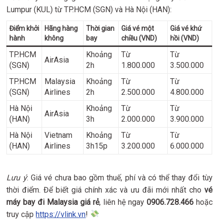
Lumpur (KUL) từ TP.HCM (SGN) và Hà Nội (HAN):
Điểm khởi
Hãng hàng
Thời gian
Giá vé một
Giá vé khứ
hành
không
bay
chiều (VND)
hồi (VND)
TP.HCM
Khoảng
Từ
Từ
AirAsia
(SGN)
2h
1.800.000
3.500.000
TP.HCM
Malaysia
Khoảng
Từ
Từ
(SGN)
Airlines
2h
2.500.000
4.800.000
Hà Nội
Khoảng
Từ
Từ
AirAsia
(HAN)
3h
2.000.000
3.900.000
Hà Nội
Vietnam
Khoảng
Từ
Từ
(HAN)
Airlines
3h15p
3.200.000
6.000.000
Lưu ý
: Giá vé chưa bao gồm thuế, phí và có thể thay đổi tùy
thời điểm. Để biết giá chính xác và ưu đãi mới nhất cho
vé
máy bay đi Malaysia giá rẻ
, liên hệ ngay
0906.728.466
hoặc
truy cập
https://vlink.vn
!