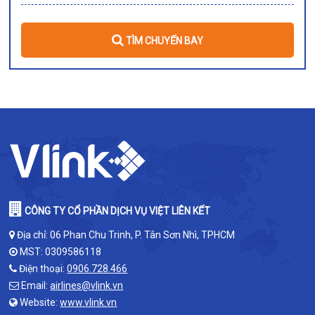
TÌM CHUYẾN BAY
CÔNG TY CỔ PHẦN DỊCH VỤ VIỆT LIÊN KẾT
Địa chỉ: 06 Phan Chu Trinh, P. Tân Sơn Nhì, TPHCM
MST: 0309586118
Điện thoại:
0906.728.466
Email:
airlines@vlink.vn
Website:
www.vlink.vn