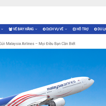
VÉ BAY HÃNG
DỊCH VỤ VÉ
HỖ TRỢ
DU L
Gửi Malaysia Airlines – Mọi Điều Bạn Cần Biết