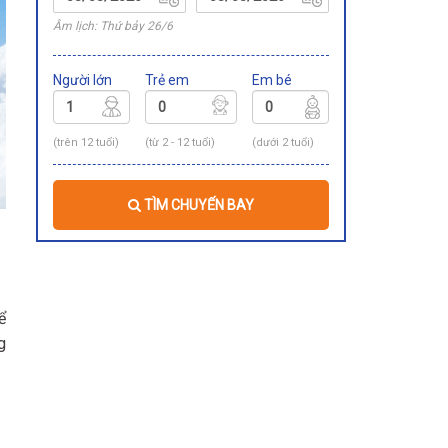
Âm lịch: Thứ bảy 26/6
Người lớn
Trẻ em
Em bé
(trên 12 tuổi)
(từ 2 - 12 tuổi)
(dưới 2 tuổi)
TÌM CHUYẾN BAY
ể
g