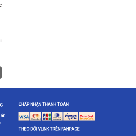
c
!
CHẤP NHẬN THANH TOÁN
NG
oán
h
THEO DÕI VLINK TRÊN FANPAGE