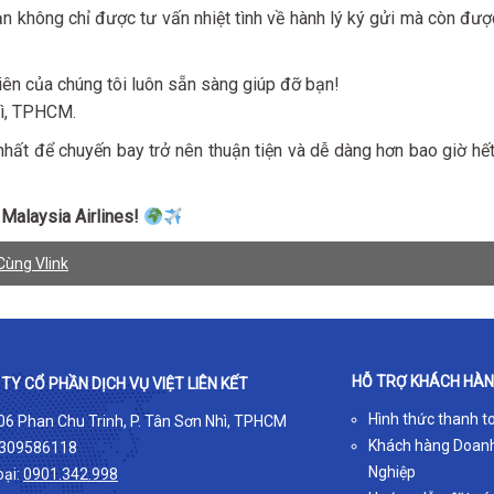
ạn không chỉ được tư vấn nhiệt tình về hành lý ký gửi mà còn đượ
ên của chúng tôi luôn sẵn sàng giúp đỡ bạn!
hì, TPHCM.
hất để chuyến bay trở nên thuận tiện và dễ dàng hơn bao giờ hết
 Malaysia Airlines!
Cùng Vlink
HỖ TRỢ KHÁCH HÀ
TY CỔ PHẦN DỊCH VỤ VIỆT LIÊN KẾT
Hình thức thanh t
 06 Phan Chu Trinh, P. Tân Sơn Nhì, TPHCM
Khách hàng Doan
309586118
Nghiệp
oại:
0901.342.998