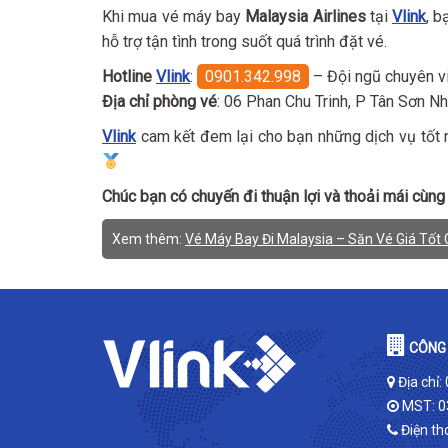
Khi mua vé máy bay
Malaysia Airlines
tại
Vlink
, b
hỗ trợ tận tình trong suốt quá trình đặt vé.
Hotline
Vlink
:
0901.342.998
– Đội ngũ chuyên vi
Địa chỉ phòng vé
: 06 Phan Chu Trinh, P Tân Sơn N
Vlink
cam kết đem lại cho bạn những dịch vụ tốt n
Chúc bạn có chuyến đi thuận lợi và thoải mái cùng
Xem thêm:
Vé Máy Bay Đi Malaysia – Săn Vé Giá Tốt 
CÔNG 
Địa chỉ:
MST: 0
Điện th