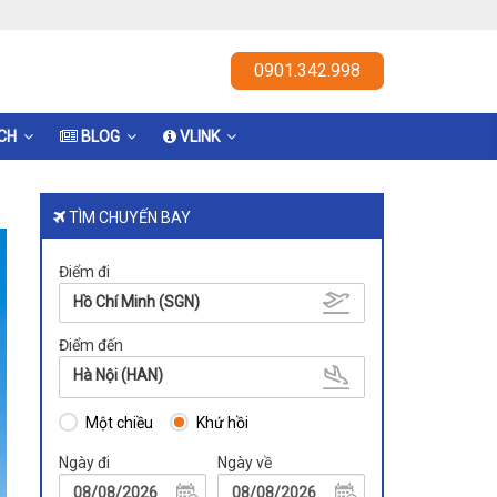
0901.342.998
ỊCH
BLOG
VLINK
TÌM CHUYẾN BAY
Điểm đi
Hồ Chí Minh (SGN)
Điểm đến
Hà Nội (HAN)
Một chiều
Khứ hồi
Ngày đi
Ngày về