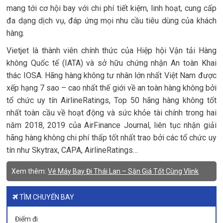
mang tới cơ hội bay với chi phí tiết kiệm, linh hoạt, cung cấp
đa dạng dịch vụ, đáp ứng mọi nhu cầu tiêu dùng của khách
hàng.
Vietjet là thành viên chính thức của Hiệp hội Vận tải Hàng
không Quốc tế (IATA) và sở hữu chứng nhận An toàn Khai
thác IOSA. Hãng hàng không tư nhân lớn nhất Việt Nam được
xếp hạng 7 sao – cao nhất thế giới về an toàn hàng không bởi
tổ chức uy tín AirlineRatings, Top 50 hãng hàng không tốt
nhất toàn cầu về hoạt động và sức khỏe tài chính trong hai
năm 2018, 2019 của AirFinance Journal, liên tục nhận giải
hãng hàng không chi phí thấp tốt nhất trao bởi các tổ chức uy
tín như Skytrax, CAPA, AirlineRatings…
Xem thêm:
Vé Máy Bay Đi Thái Lan – Săn Giá Tốt Cùng Vlink
TÌM CHUYẾN BAY
Điểm đi