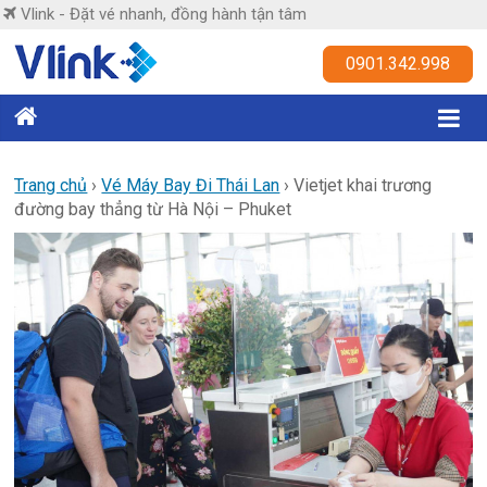
Skip
Vlink - Đặt vé nhanh, đồng hành tận tâm
to
content
Vlink
0901.342.998
Đặt
vé
nhanh,
Trang chủ
›
Vé Máy Bay Đi Thái Lan
›
Vietjet khai trương
đường bay thẳng từ Hà Nội – Phuket
đồng
hành
tận
tâm