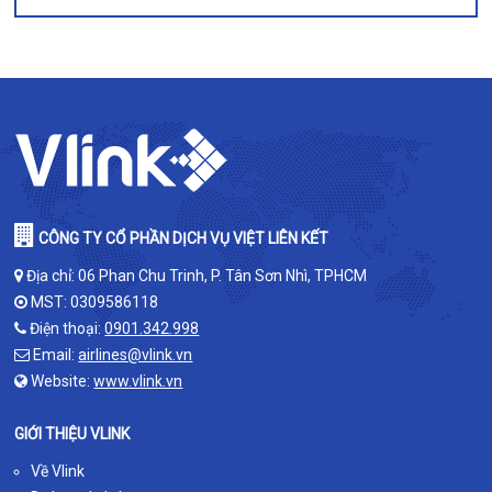
CÔNG TY CỔ PHẦN DỊCH VỤ VIỆT LIÊN KẾT
Địa chỉ: 06 Phan Chu Trinh, P. Tân Sơn Nhì, TPHCM
MST: 0309586118
Điện thoại:
0901.342.998
Email:
airlines@vlink.vn
Website:
www.vlink.vn
GIỚI THIỆU VLINK
Về Vlink