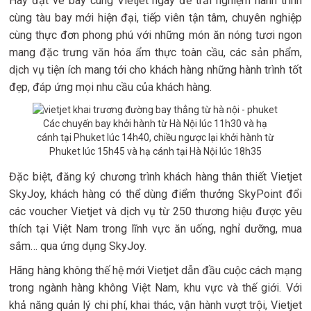
Hãy đặt vé bay cùng Vietjet ngay để trải nghiệm hành trình
cùng tàu bay mới hiện đại, tiếp viên tận tâm, chuyên nghiệp
cùng thực đơn phong phú với những món ăn nóng tươi ngon
mang đặc trưng văn hóa ẩm thực toàn cầu, các sản phẩm,
dịch vụ tiện ích mang tới cho khách hàng những hành trình tốt
đẹp, đáp ứng mọi nhu cầu của khách hàng.
Các chuyến bay khởi hành từ Hà Nội lúc 11h30 và hạ
cánh tại Phuket lúc 14h40, chiều ngược lại khởi hành từ
Phuket lúc 15h45 và hạ cánh tại Hà Nội lúc 18h35
Đặc biệt, đăng ký chương trình khách hàng thân thiết Vietjet
SkyJoy, khách hàng có thể dùng điểm thưởng SkyPoint đổi
các voucher Vietjet và dịch vụ từ 250 thương hiệu được yêu
thích tại Việt Nam trong lĩnh vực ăn uống, nghỉ dưỡng, mua
sắm… qua ứng dụng SkyJoy.
Hãng hàng không thế hệ mới Vietjet dẫn đầu cuộc cách mạng
trong ngành hàng không Việt Nam, khu vực và thế giới. Với
khả năng quản lý chi phí, khai thác, vận hành vượt trội, Vietjet