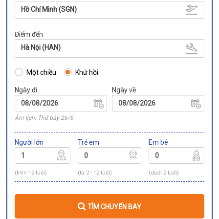
Hồ Chí Minh (SGN)
Điểm đến
Hà Nội (HAN)
Một chiều
Khứ hồi
Ngày đi
Ngày về
Âm lịch: Thứ bảy 26/6
Người lớn
Trẻ em
Em bé
(trên 12 tuổi)
(từ 2 - 12 tuổi)
(dưới 2 tuổi)
TÌM CHUYẾN BAY