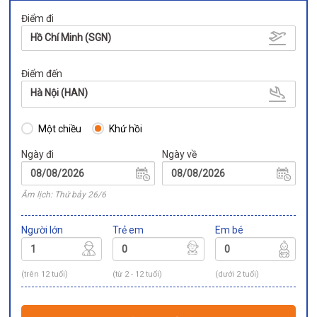
Điểm đi
Hồ Chí Minh (SGN)
Điểm đến
Hà Nội (HAN)
Một chiều
Khứ hồi
Ngày đi
Ngày về
Âm lịch: Thứ bảy 26/6
Người lớn
Trẻ em
Em bé
(trên 12 tuổi)
(từ 2 - 12 tuổi)
(dưới 2 tuổi)