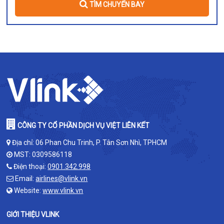
TÌM CHUYẾN BAY
CÔNG TY CỔ PHẦN DỊCH VỤ VIỆT LIÊN KẾT
Địa chỉ: 06 Phan Chu Trinh, P. Tân Sơn Nhì, TPHCM
MST: 0309586118
Điện thoại:
0901.342.998
Email:
airlines@vlink.vn
Website:
www.vlink.vn
GIỚI THIỆU VLINK