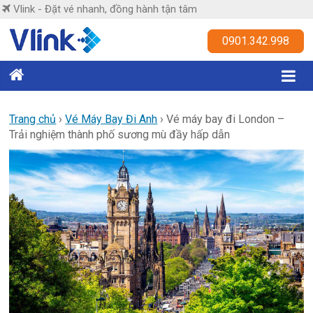
Skip
Vlink - Đặt vé nhanh, đồng hành tận tâm
to
content
Vlink
0901.342.998
Đặt
vé
nhanh,
Trang chủ
›
Vé Máy Bay Đi Anh
›
Vé máy bay đi London –
Trải nghiệm thành phố sương mù đầy hấp dẫn
đồng
hành
tận
tâm