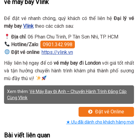
vé máy bay Vlink
Để đặt vé nhanh chóng, quý khách có thể liên hệ
Đại lý vé
máy bay
Vlink
theo các cách sau:
Địa chỉ
: 06 Phan Chu Trinh, P Tân Sơn Nhì, TP. HCM
Hotline/Zalo
:
0901.342.998
Đặt vé online
:
https://vlink.vn
Hãy liên hệ ngay để có
vé máy bay đi London
với giá tốt nhất
và tận hưởng chuyến hành trình khám phá thành phố sương
mù đầy thú vị!
Xem thêm:
Vé Máy Bay Đi Anh – Chuyến Hành Trình Đẳng Cấp
Cùng Vlink
Đặt vé Online
★ Ưu đãi dành cho khách hàng mới
Bài viết liên quan