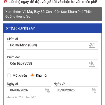
Liên hệ ngay để đặt vé giá tốt và nhận tư vấn miễn phí!
Xem thêm:
Vé Máy Bay Sài Gòn - Côn Đảo: Khám Phá Thiên
Đường Hoang Sơ
TÌM CHUYẾN BAY
Điểm đi
Hồ Chí Minh (SGN)
Điểm đến
Côn Đảo (VCS)
Một chiều
Khứ hồi
Ngày đi
Ngày về
Âm lịch: Thứ năm 24/6