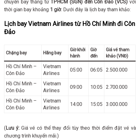
chuyến bay thẳng từ
TPHCM (SGN) đến Côn Đảo (VCS)
với
thời gian bay khoảng
1 giờ
. Dưới đây là lịch bay tham khảo:
Lịch bay Vietnam Airlines từ Hồ Chí Minh đi Côn
Đảo
Giờ khởi
Giờ
Giá vé tham
Chặng bay
Hãng bay
hành
đến
khảo (VNĐ)
Hồ Chí Minh –
Vietnam
05:00
06:05
2.500.000
Côn Đảo
Airlines
Hồ Chí Minh –
Vietnam
09:00
10:05
2.700.000
Côn Đảo
Airlines
Hồ Chí Minh –
Vietnam
14:00
15:05
3.000.000
Côn Đảo
Airlines
(
Lưu ý:
Giá vé có thể thay đổi tùy theo thời điểm đặt vé và
chương trình khuyến mãi.)