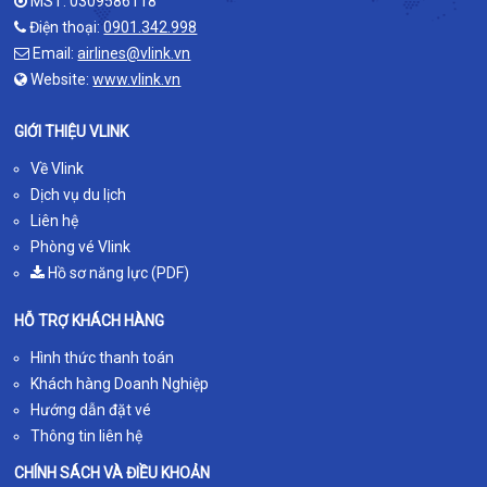
MST: 0309586118
Điện thoại:
0901.342.998
Email:
airlines@vlink.vn
Website:
www.vlink.vn
GIỚI THIỆU VLINK
Về Vlink
Dịch vụ du lịch
Liên hệ
Phòng vé Vlink
Hồ sơ năng lực (PDF)
HỖ TRỢ KHÁCH HÀNG
Hình thức thanh toán
Khách hàng Doanh Nghiệp
Hướng dẫn đặt vé
Thông tin liên hệ
CHÍNH SÁCH VÀ ĐIỀU KHOẢN