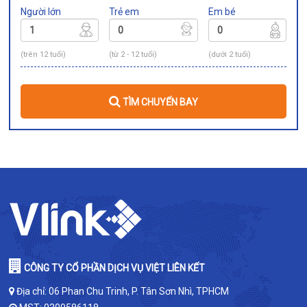
Người lớn
Trẻ em
Em bé
(trên 12 tuổi)
(từ 2 - 12 tuổi)
(dưới 2 tuổi)
TÌM CHUYẾN BAY
CÔNG TY CỔ PHẦN DỊCH VỤ VIỆT LIÊN KẾT
Địa chỉ: 06 Phan Chu Trinh, P. Tân Sơn Nhì, TPHCM