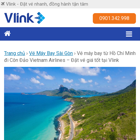
Skip
Vlink - Đặt vé nhanh, đồng hành tận tâm
to
content
Vlink
0901.342.998
Đặt
vé
nhanh,
Trang chủ
›
Vé Máy Bay Sài Gòn
›
Vé máy bay từ Hồ Chí Minh
đi Côn Đảo Vietnam Airlines – Đặt vé giá tốt tại Vlink
đồng
hành
tận
tâm