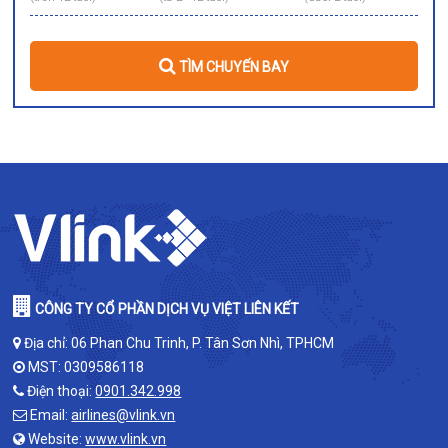
TÌM CHUYẾN BAY
CÔNG TY CỔ PHẦN DỊCH VỤ VIỆT LIÊN KẾT
Địa chỉ: 06 Phan Chu Trinh, P. Tân Sơn Nhì, TPHCM
MST: 0309586118
Điện thoại:
0901.342.998
Email:
airlines@vlink.vn
Website:
www.vlink.vn