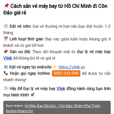
Cách săn vé máy bay từ Hồ Chí Minh đi Côn
Đảo giá rẻ
Đặt vé sớm:
Giá vé thường rẻ hơn nếu bạn đặt trước 1-2
tháng.
Linh hoạt thời gian:
Bay vào giữa tuần hoặc khung giờ ít
khách sẽ có giá tốt hơn.
Săn ưu đãi:
Theo dõi khuyến mãi từ
Đại lý vé máy bay
Vlink
để không bỏ lỡ vé giá rẻ.
Đặt vé ngay tại website:
https://vlink.vn
Hoặc gọi ngay hotline:
0901.342.998
để được tư vấn
nhanh chóng!
Hãy để Đại lý vé máy bay
Vlink
đồng hành cùng bạn trên
mọi hành trình!
Xem thêm:
Vé Máy Bay Sài Gòn - Côn Đảo: Khám Phá Thiên
Đường Hoang Sơ