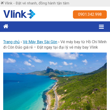
Skip
Vlink - Đặt vé nhanh, đồng hành tận tâm
to
content
Vlink
0901.342.998
Đặt
vé
nhanh,
Trang chủ
›
Vé Máy Bay Sài Gòn
›
Vé máy bay từ Hồ Chí Minh
đi Côn Đảo giá rẻ – Đặt ngay tại đại lý vé máy bay Vlink
đồng
hành
tận
tâm