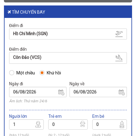
TÌM CHUYẾN BAY
Điểm đi
Hồ Chí Minh (SGN)
Điểm đến
Côn Đảo (VCS)
Một chiều
Khứ hồi
Ngày đi
Ngày về
Âm lịch: Thứ năm 24/6
Người lớn
Trẻ em
Em bé
(trên 12 tuổi)
(từ 2 - 12 tuổi)
(dưới 2 tuổi)