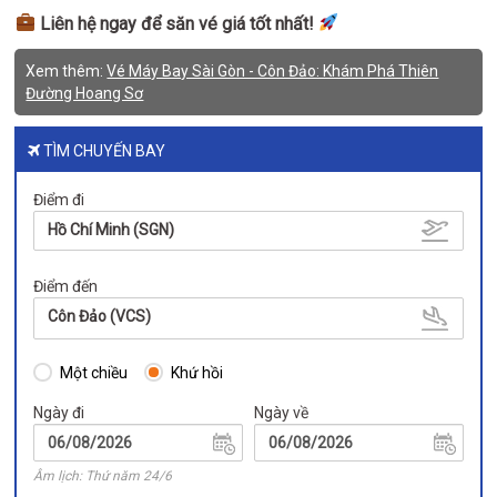
Liên hệ ngay để săn vé giá tốt nhất!
Xem thêm:
Vé Máy Bay Sài Gòn - Côn Đảo: Khám Phá Thiên
Đường Hoang Sơ
TÌM CHUYẾN BAY
Điểm đi
Hồ Chí Minh (SGN)
Điểm đến
Côn Đảo (VCS)
Một chiều
Khứ hồi
Ngày đi
Ngày về
Âm lịch: Thứ năm 24/6