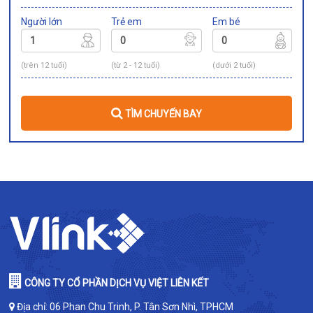
Người lớn
Trẻ em
Em bé
(trên 12 tuổi)
(từ 2 - 12 tuổi)
(dưới 2 tuổi)
TÌM CHUYẾN BAY
CÔNG TY CỔ PHẦN DỊCH VỤ VIỆT LIÊN KẾT
Địa chỉ: 06 Phan Chu Trinh, P. Tân Sơn Nhì, TPHCM