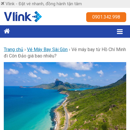
Skip
Vlink - Đặt vé nhanh, đồng hành tận tâm
to
content
Vlink
0901.342.998
Đặt
vé
nhanh,
Trang chủ
›
Vé Máy Bay Sài Gòn
›
Vé máy bay từ Hồ Chí Minh
đi Côn Đảo giá bao nhiêu?
đồng
hành
tận
tâm