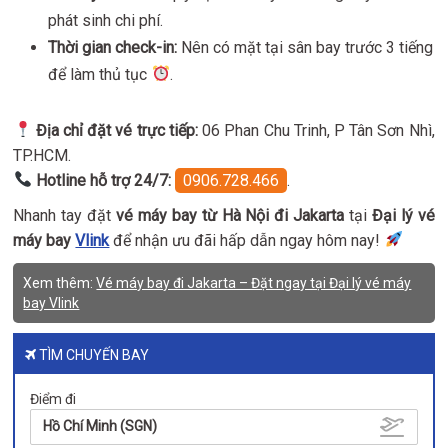
phát sinh chi phí.
Thời gian check-in:
Nên có mặt tại sân bay trước 3 tiếng
để làm thủ tục
.
Địa chỉ đặt vé trực tiếp:
06 Phan Chu Trinh, P Tân Sơn Nhì,
TP.HCM.
Hotline hỗ trợ 24/7:
0906.728.466
.
Nhanh tay đặt
vé máy bay từ Hà Nội đi Jakarta
tại
Đại lý vé
máy bay
Vlink
để nhận ưu đãi hấp dẫn ngay hôm nay!
Xem thêm:
Vé máy bay đi Jakarta – Đặt ngay tại Đại lý vé máy
bay Vlink
TÌM CHUYẾN BAY
Điểm đi
Hồ Chí Minh (SGN)