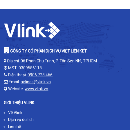
CÔNG TY CỔ PHẦN DỊCH VỤ VIỆT LIÊN KẾT
Địa chỉ: 06 Phan Chu Trinh, P. Tân Sơn Nhì, TPHCM
MST: 0309586118
Điện thoại:
0906.728.466
Email:
airlines@vlink.vn
Website:
www.vlink.vn
GIỚI THIỆU VLINK
Về Vlink
Dịch vụ du lịch
Liên hệ