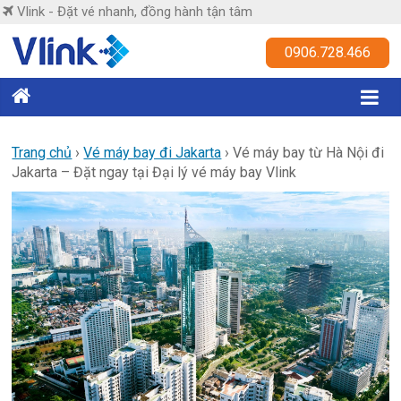
Skip
Vlink - Đặt vé nhanh, đồng hành tận tâm
to
content
Vlink
0906.728.466
Đặt
vé
nhanh,
Trang chủ
›
Vé máy bay đi Jakarta
›
Vé máy bay từ Hà Nội đi
Jakarta – Đặt ngay tại Đại lý vé máy bay Vlink
đồng
hành
tận
tâm