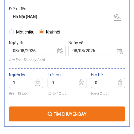
Điểm đến
Hà Nội (HAN)
Một chiều
Khứ hồi
Ngày đi
Ngày về
Âm lịch: Thứ bảy 26/6
Người lớn
Trẻ em
Em bé
(trên 12 tuổi)
(từ 2 - 12 tuổi)
(dưới 2 tuổi)
TÌM CHUYẾN BAY