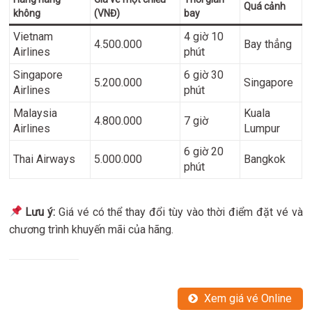
Quá cảnh
không
(VNĐ)
bay
Vietnam
4 giờ 10
4.500.000
Bay thẳng
Airlines
phút
Singapore
6 giờ 30
5.200.000
Singapore
Airlines
phút
Malaysia
Kuala
4.800.000
7 giờ
Airlines
Lumpur
6 giờ 20
Thai Airways
5.000.000
Bangkok
phút
Lưu ý:
Giá vé có thể thay đổi tùy vào thời điểm đặt vé và
chương trình khuyến mãi của hãng.
Xem giá vé Online