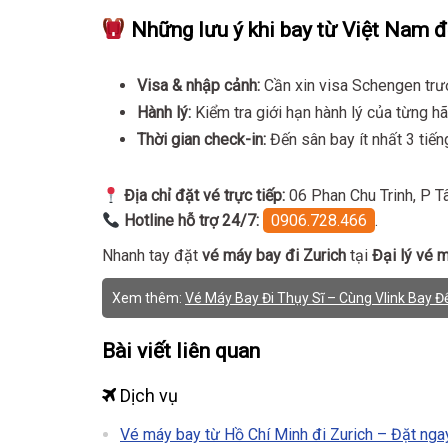
Những lưu ý khi bay từ Việt Nam đ
Visa & nhập cảnh:
Cần xin visa Schengen trướ
Hành lý:
Kiểm tra giới hạn hành lý của từng hã
Thời gian check-in:
Đến sân bay ít nhất 3 tiến
Địa chỉ đặt vé trực tiếp:
06 Phan Chu Trinh, P T
Hotline hỗ trợ 24/7:
0906.728.466
.
Nhanh tay đặt
vé máy bay đi Zurich
tại
Đại lý vé 
Xem thêm:
Vé Máy Bay Đi Thụy Sĩ – Cùng Vlink Bay 
Bài viết liên quan
Dịch vụ
Vé máy bay từ Hồ Chí Minh đi Zurich – Đặt ngay