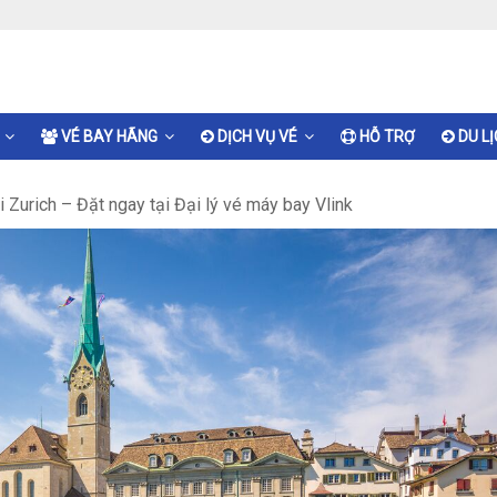
VÉ BAY HÃNG
DỊCH VỤ VÉ
HỖ TRỢ
DU L
 Zurich – Đặt ngay tại Đại lý vé máy bay Vlink