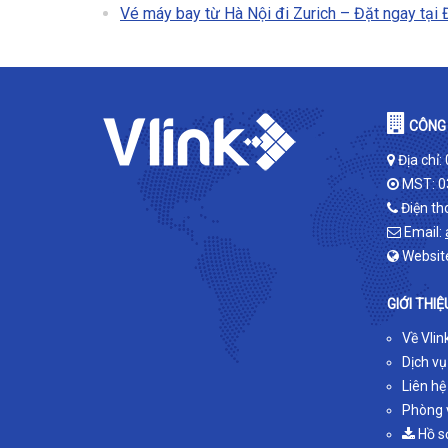
Vé máy bay từ Hà Nội đi Zurich – Đặt ngay tại 
CÔNG 
Địa chỉ:
MST: 0
Điện th
Email:
Websit
GIỚI THIỆ
Về Vlin
Dịch vụ
Liên hệ
Phòng v
Hồ s