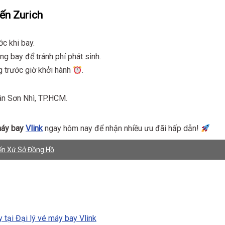
ến Zurich
c khi bay.
ng bay để tránh phí phát sinh.
g trước giờ khởi hành
.
ân Sơn Nhì, TP.HCM.
máy bay
Vlink
ngay hôm nay để nhận nhiều ưu đãi hấp dẫn!
Đến Xứ Sở Đồng Hồ
 tại Đại lý vé máy bay Vlink