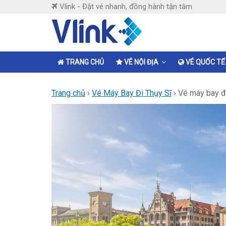
Skip
Vlink - Đặt vé nhanh, đồng hành tận tâm
to
content
Vlink
Đặt
TRANG CHỦ
VÉ NỘI ĐỊA
VÉ QUỐC TẾ
vé
nhanh,
Trang chủ
›
Vé Máy Bay Đi Thụy Sĩ
›
Vé máy bay đi
đồng
hành
tận
tâm