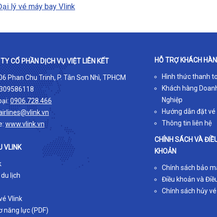
Đại lý vé máy bay Vlink
HỖ TRỢ KHÁCH HÀ
TY CỔ PHẦN DỊCH VỤ VIỆT LIÊN KẾT
Hình thức thanh t
 06 Phan Chu Trinh, P. Tân Sơn Nhì, TPHCM
Khách hàng Doan
309586118
Nghiệp
oại:
0906.728.466
Hướng dẫn đặt vé
airlines@vlink.vn
Thông tin liên hệ
e:
www.vlink.vn
CHÍNH SÁCH VÀ ĐIỀ
U VLINK
KHOẢN
k
Chính sách bảo m
 du lịch
Điều khoản và Điều
Chính sách hủy vé
é Vlink
ơ năng lực (PDF)