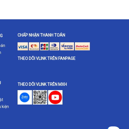
CHẤP NHẬN THANH TOÁN
NG
oán
h
THEO DÕI VLINK TRÊN FANPAGE
U
THEO DÕI VLINK TRÊN MXH
ật
 kiện