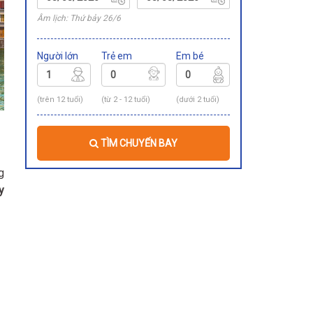
Âm lịch: Thứ bảy 26/6
Người lớn
Trẻ em
Em bé
(trên 12 tuổi)
(từ 2 - 12 tuổi)
(dưới 2 tuổi)
TÌM CHUYẾN BAY
g
y