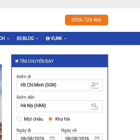
0906.728.466
ỊCH
BLOG
VLINK
TÌM CHUYẾN BAY
Điểm đi
Hồ Chí Minh (SGN)
Điểm đến
Hà Nội (HAN)
Một chiều
Khứ hồi
Ngày đi
Ngày về