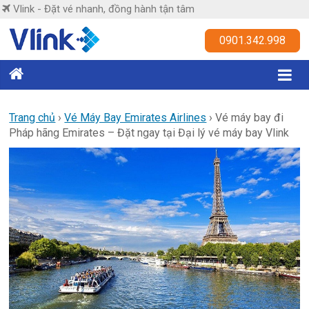
Skip
Vlink - Đặt vé nhanh, đồng hành tận tâm
to
content
Vlink
0901.342.998
Đặt
vé
nhanh,
Trang chủ
›
Vé Máy Bay Emirates Airlines
›
Vé máy bay đi
Pháp hãng Emirates – Đặt ngay tại Đại lý vé máy bay Vlink
đồng
hành
tận
tâm