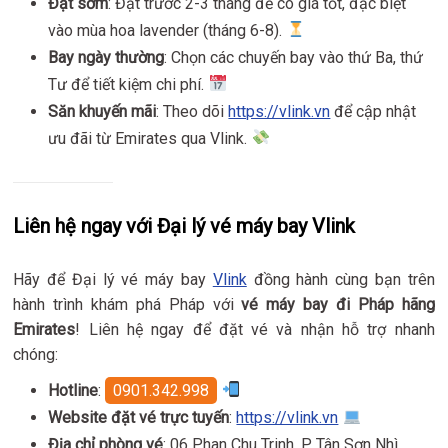
Đặt sớm
: Đặt trước 2-3 tháng để có giá tốt, đặc biệt
vào mùa hoa lavender (tháng 6-8).
Bay ngày thường
: Chọn các chuyến bay vào thứ Ba, thứ
Tư để tiết kiệm chi phí.
Săn khuyến mãi
: Theo dõi
https://vlink.vn
để cập nhật
ưu đãi từ Emirates qua Vlink.
Liên hệ ngay với Đại lý vé máy bay Vlink
Hãy để Đại lý vé máy bay
Vlink
đồng hành cùng bạn trên
hành trình khám phá Pháp với
vé máy bay đi Pháp hãng
Emirates
! Liên hệ ngay để đặt vé và nhận hỗ trợ nhanh
chóng:
Hotline
:
0901.342.998
Website đặt vé trực tuyến
:
https://vlink.vn
Địa chỉ phòng vé
: 06 Phan Chu Trinh, P Tân Sơn Nhì,