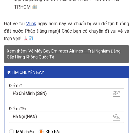
TP.HCM
Đặt vé tại
Vlink
ngay hôm nay và chuẩn bị vali để tận hưởng
đất nước Pháp (lãng mạn)! Chúc bạn có chuyến đi vui vẻ và
trọn vẹn!
Xem thêm:
Vé Máy Bay Emirates Airlines – Trải Nghiệm Đẳng
Cấp Hàng Không Quốc Tế
TÌM CHUYẾN BAY
Điểm đi
Hồ Chí Minh (SGN)
Điểm đến
Hà Nội (HAN)
Một chiều
Khứ hồi