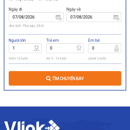
Ngày đi
Ngày về
Âm lịch: Thứ sáu 25/6
Người lớn
Trẻ em
Em bé
(trên 12 tuổi)
(từ 2 - 12 tuổi)
(dưới 2 tuổi)
TÌM CHUYẾN BAY