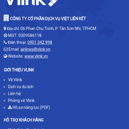
CÔNG TY CỔ PHẦN DỊCH VỤ VIỆT LIÊN KẾT
Địa chỉ: 06 Phan Chu Trinh, P. Tân Sơn Nhì, TPHCM
MST: 0309586118
Điện thoại:
0901.342.998
Email:
airlines@vlink.vn
Website:
www.vlink.vn
GIỚI THIỆU VLINK
Về Vlink
Dịch vụ du lịch
Liên hệ
Phòng vé Vlink
Hồ sơ năng lực (PDF)
HỖ TRỢ KHÁCH HÀNG