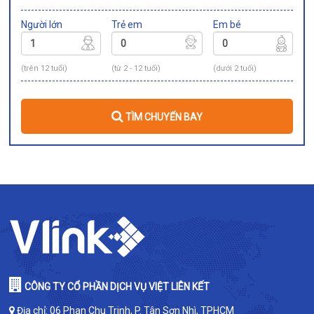
Người lớn
Trẻ em
Em bé
(trên 12 tuổi)
(từ 2 - 12 tuổi)
(dưới 2 tuổi)
TÌM CHUYẾN BAY
CÔNG TY CỔ PHẦN DỊCH VỤ VIỆT LIÊN KẾT
Địa chỉ: 06 Phan Chu Trinh, P. Tân Sơn Nhì, TPHCM