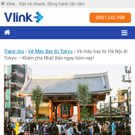
Skip
Vlink - Đặt vé nhanh, đồng hành tận tâm
to
content
Vlink
0901.342.998
Đặt
vé
nhanh,
Trang chủ
›
Vé Máy Bay Đi Tokyo
›
Vé máy bay từ Hà Nội đi
Tokyo – Khám phá Nhật Bản ngay hôm nay!
đồng
hành
tận
tâm