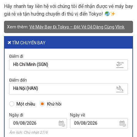
Hãy nhanh tay liên hệ với chúng tôi để nhận được vé máy bay
giá rẻ và tận hưởng chuyến đi thú vị đến Tokyo!
Xem thêm:
Vé Máy Bay Đi Tokyo – Đặt Vé Dễ Dàng Cùng Vlink
TÌM CHUYẾN BAY
Điểm đi
Hồ Chí Minh (SGN)
Điểm đến
Hà Nội (HAN)
Một chiều
Khứ hồi
Ngày đi
Ngày về
Âm lịch: Chủ nhật 27/6