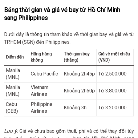
Bảng thời gian và giá vé bay từ Hồ Chí Minh
sang Philippines
Dưới đây là thông tin tham khảo về thời gian bay và giá vé từ
TP.HCM (SGN) đến Philippines:
Hãng hàng
Thời gian bay
Giá vé một chiều
Điểm đến
không
(thẳng)
(VND)
Manila
Cebu Pacific
Khoảng 2h45p
Từ 2.500.000
(MNL)
Manila
Vietnam
Khoảng 2h50p
Từ 3.800.000
(MNL)
Airlines
Cebu
Philippine
Khoảng 3h
Từ 3.200.000
(CEB)
Airlines
Lưu ý
: Giá vé chưa bao gồm thuế, phí và có thể thay đổi tùy