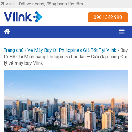
Skip
Vlink - Đặt vé nhanh, đồng hành tận tâm
to
content
Vlink
0901.342.998
Đặt
vé
nhanh,
Trang chủ
›
Vé Máy Bay Đi Philippines Giá Tốt Tại Vlink
›
Bay
từ Hồ Chí Minh sang Philippines bao lâu – Giải đáp cùng Đại
đồng
lý vé máy bay Vlink
hành
tận
tâm