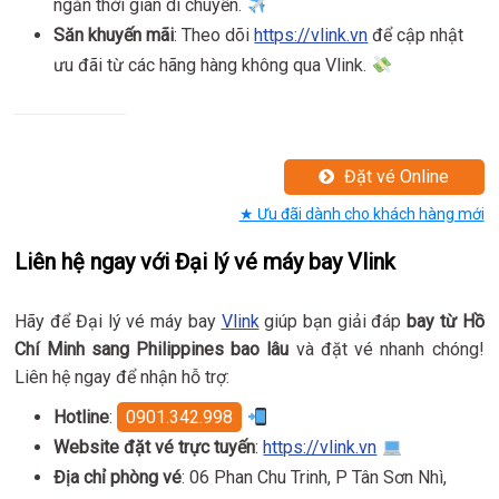
ngắn thời gian di chuyển.
Săn khuyến mãi
: Theo dõi
https://vlink.vn
để cập nhật
ưu đãi từ các hãng hàng không qua Vlink.
Đặt vé Online
★ Ưu đãi dành cho khách hàng mới
Liên hệ ngay với Đại lý vé máy bay Vlink
Hãy để Đại lý vé máy bay
Vlink
giúp bạn giải đáp
bay từ Hồ
Chí Minh sang Philippines bao lâu
và đặt vé nhanh chóng!
Liên hệ ngay để nhận hỗ trợ:
Hotline
:
0901.342.998
Website đặt vé trực tuyến
:
https://vlink.vn
Địa chỉ phòng vé
: 06 Phan Chu Trinh, P Tân Sơn Nhì,