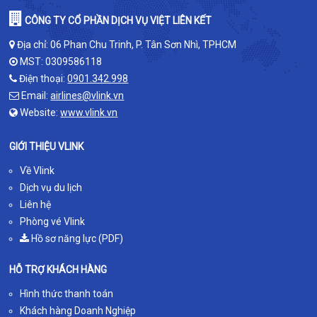
CÔNG TY CỔ PHẦN DỊCH VỤ VIỆT LIÊN KẾT
Địa chỉ: 06 Phan Chu Trinh, P. Tân Sơn Nhì, TPHCM
MST: 0309586118
Điện thoại:
0901.342.998
Email:
airlines@vlink.vn
Website:
www.vlink.vn
GIỚI THIỆU VLINK
Về Vlink
Dịch vụ du lịch
Liên hệ
Phòng vé Vlink
Hồ sơ năng lực (PDF)
HỖ TRỢ KHÁCH HÀNG
Hình thức thanh toán
Khách hàng Doanh Nghiệp