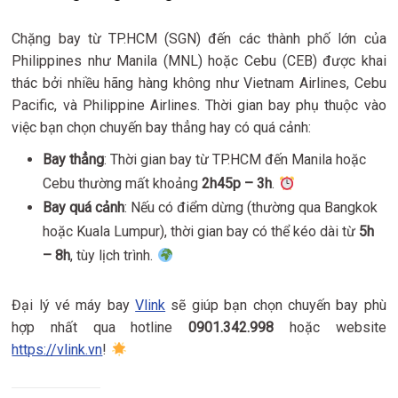
Chặng bay từ TP.HCM (SGN) đến các thành phố lớn của
Philippines như Manila (MNL) hoặc Cebu (CEB) được khai
thác bởi nhiều hãng hàng không như Vietnam Airlines, Cebu
Pacific, và Philippine Airlines. Thời gian bay phụ thuộc vào
việc bạn chọn chuyến bay thẳng hay có quá cảnh:
Bay thẳng
: Thời gian bay từ TP.HCM đến Manila hoặc
Cebu thường mất khoảng
2h45p – 3h
.
Bay quá cảnh
: Nếu có điểm dừng (thường qua Bangkok
hoặc Kuala Lumpur), thời gian bay có thể kéo dài từ
5h
– 8h
, tùy lịch trình.
Đại lý vé máy bay
Vlink
sẽ giúp bạn chọn chuyến bay phù
hợp nhất qua hotline
0901.342.998
hoặc website
https://vlink.vn
!