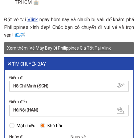
TP.HCM
Đặt vé tại
Vlink
ngay hôm nay và chuẩn bị vali để khám phá
Philippines xinh đẹp! Chúc bạn có chuyến đi vui vẻ và trọn
vẹn!
Xem thêm:
Vé Máy Bay Đi Philippines Giá Tốt Tại Vlink
TÌM CHUYẾN BAY
Điểm đi
Hồ Chí Minh (SGN)
Điểm đến
Hà Nội (HAN)
Một chiều
Khứ hồi
Ngày đi
Ngày về