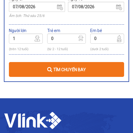
Âm lịch: Thứ sáu 25/6
Người lớn
Trẻ em
Em bé
(trên 12 tuổi)
(từ 2 - 12 tuổi)
(dưới 2 tuổi)
TÌM CHUYẾN BAY