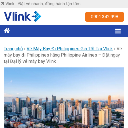
Skip
Vlink - Đặt vé nhanh, đồng hành tận tâm
to
content
Vlink
0901.342.998
Đặt
vé
nhanh,
Trang chủ
›
Vé Máy Bay Đi Philippines Giá Tốt Tại Vlink
›
Vé
máy bay đi Philippines hãng Philippine Airlines – Đặt ngay
đồng
tại Đại lý vé máy bay Vlink
hành
tận
tâm