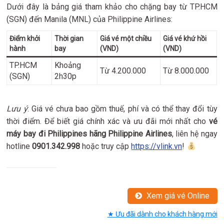
Dưới đây là bảng giá tham khảo cho chặng bay từ TP.HCM
(SGN) đến Manila (MNL) của Philippine Airlines:
Điểm khởi
Thời gian
Giá vé một chiều
Giá vé khứ hồi
hành
bay
(VND)
(VND)
TP.HCM
Khoảng
Từ 4.200.000
Từ 8.000.000
(SGN)
2h30p
Lưu ý
: Giá vé chưa bao gồm thuế, phí và có thể thay đổi tùy
thời điểm. Để biết giá chính xác và ưu đãi mới nhất cho
vé
máy bay đi Philippines hãng Philippine Airlines
, liên hệ ngay
hotline
0901.342.998
hoặc truy cập
https://vlink.vn
!
Xem giá vé Online
★ Ưu đãi dành cho khách hàng mới