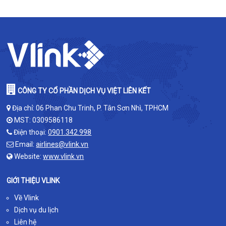
CÔNG TY CỔ PHẦN DỊCH VỤ VIỆT LIÊN KẾT
Địa chỉ: 06 Phan Chu Trinh, P. Tân Sơn Nhì, TPHCM
MST: 0309586118
Điện thoại:
0901.342.998
Email:
airlines@vlink.vn
Website:
www.vlink.vn
GIỚI THIỆU VLINK
Về Vlink
Dịch vụ du lịch
Liên hệ