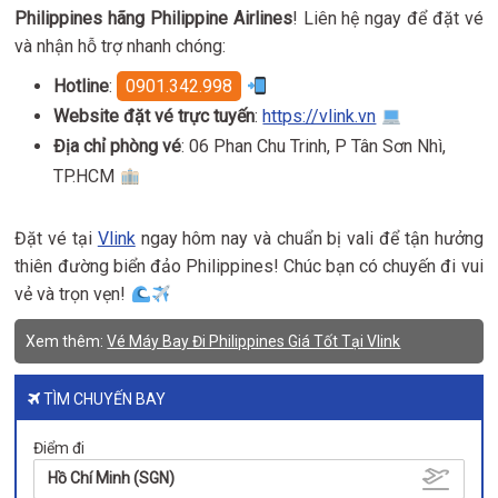
Philippines hãng Philippine Airlines
! Liên hệ ngay để đặt vé
và nhận hỗ trợ nhanh chóng:
Hotline
:
0901.342.998
Website đặt vé trực tuyến
:
https://vlink.vn
Địa chỉ phòng vé
: 06 Phan Chu Trinh, P Tân Sơn Nhì,
TP.HCM
Đặt vé tại
Vlink
ngay hôm nay và chuẩn bị vali để tận hưởng
thiên đường biển đảo Philippines! Chúc bạn có chuyến đi vui
vẻ và trọn vẹn!
Xem thêm:
Vé Máy Bay Đi Philippines Giá Tốt Tại Vlink
TÌM CHUYẾN BAY
Điểm đi
Hồ Chí Minh (SGN)