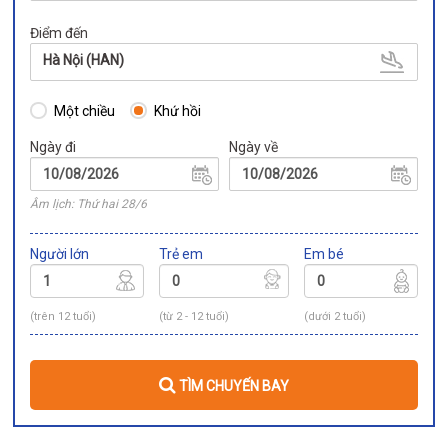
Điểm đến
Hà Nội (HAN)
Một chiều
Khứ hồi
Ngày đi
Ngày về
Âm lịch: Thứ hai 28/6
Người lớn
Trẻ em
Em bé
(trên 12 tuổi)
(từ 2 - 12 tuổi)
(dưới 2 tuổi)
TÌM CHUYẾN BAY