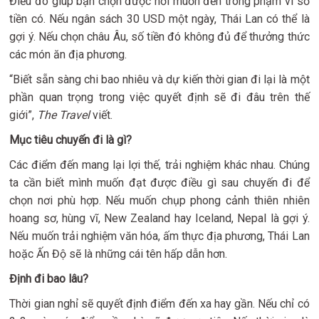
Điều đó giúp bạn chọn được nơi muốn đến trong phạm vi số
tiền có. Nếu ngân sách 30 USD một ngày, Thái Lan có thể là
gợi ý. Nếu chọn châu Âu, số tiền đó không đủ để thưởng thức
các món ăn địa phương.
“Biết sẵn sàng chi bao nhiêu và dự kiến thời gian đi lại là một
phần quan trọng trong việc quyết định sẽ đi đâu trên thế
giới”,
The Travel
viết.
Mục tiêu chuyến đi là gì?
Các điểm đến mang lại lợi thế, trải nghiệm khác nhau. Chúng
ta cần biết mình muốn đạt được điều gì sau chuyến đi để
chọn nơi phù hợp. Nếu muốn chụp phong cảnh thiên nhiên
hoang sơ, hùng vĩ, New Zealand hay Iceland, Nepal là gợi ý.
Nếu muốn trải nghiệm văn hóa, ấm thực địa phương, Thái Lan
hoặc Ấn Độ sẽ là những cái tên hấp dẫn hơn.
Định đi bao lâu?
Thời gian nghỉ sẽ quyết định điểm đến xa hay gần. Nếu chỉ có