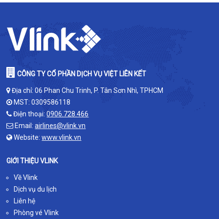
CÔNG TY CỔ PHẦN DỊCH VỤ VIỆT LIÊN KẾT
Địa chỉ: 06 Phan Chu Trinh, P. Tân Sơn Nhì, TPHCM
MST: 0309586118
Điện thoại:
0906.728.466
Email:
airlines@vlink.vn
Website:
www.vlink.vn
GIỚI THIỆU VLINK
Về Vlink
Dịch vụ du lịch
Liên hệ
Phòng vé Vlink