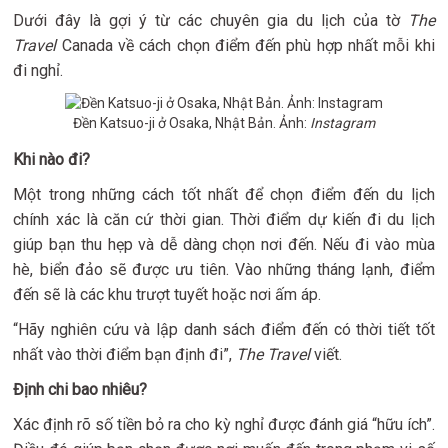
Dưới đây là gợi ý từ các chuyên gia du lịch của tờ
The
Travel
Canada về cách chọn điểm đến phù hợp nhất mỗi khi
đi nghỉ.
Đền Katsuo-ji ở Osaka, Nhật Bản. Ảnh:
Instagram
Khi nào đi?
Một trong những cách tốt nhất để chọn điểm đến du lịch
chính xác là căn cứ thời gian. Thời điểm dự kiến đi du lịch
giúp bạn thu hẹp và dễ dàng chọn nơi đến. Nếu đi vào mùa
hè, biển đảo sẽ được ưu tiên. Vào những tháng lạnh, điểm
đến sẽ là các khu trượt tuyết hoặc nơi ấm áp.
“Hãy nghiên cứu và lập danh sách điểm đến có thời tiết tốt
nhất vào thời điểm bạn định đi”,
The Travel
viết.
Định chi bao nhiêu?
Xác định rõ số tiền bỏ ra cho kỳ nghỉ được đánh giá “hữu ích”.