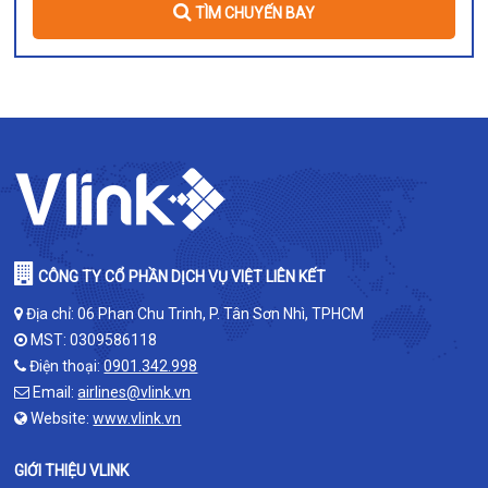
TÌM CHUYẾN BAY
CÔNG TY CỔ PHẦN DỊCH VỤ VIỆT LIÊN KẾT
Địa chỉ: 06 Phan Chu Trinh, P. Tân Sơn Nhì, TPHCM
MST: 0309586118
Điện thoại:
0901.342.998
Email:
airlines@vlink.vn
Website:
www.vlink.vn
GIỚI THIỆU VLINK