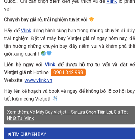
Quốc… Chỉ cần chọn điểm đến yêu thích và để
Vlink
lo phần
vé!
Chuyến bay giá rẻ, trải nghiệm tuyệt vời
Hãy để
Vlink
đồng hành cùng bạn trong những chuyến đi đầy
trải nghiệm. Đặt vé máy bay Vietjet giá rẻ ngay hôm nay, để
tận hưởng những chuyến bay đầy niềm vui và khám phá thế
giới xung quanh!
Liên hệ ngay với
Vlink
để được hỗ trợ tư vấn và đặt vé
Vietjet giá rẻ:
Hotline:
0901.342.998
Website:
www.vlink.vn
Hãy lên kế hoạch và book vé ngay để không bỏ lỡ cơ hội bay
tiết kiệm cùng Vietjet!
Xem thêm:
Vé Máy Bay Vietjet – Sự Lựa Chọn Tiện Lợi, Giá Tốt
Nhất Tại Vlink
TÌM CHUYẾN BAY