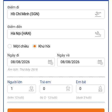
Điểm đi
Hồ Chí Minh (SGN)
Điểm đến
Hà Nội (HAN)
Một chiều
Khứ hồi
Ngày đi
Ngày về
Âm lịch: Thứ bảy 26/6
Người lớn
Trẻ em
Em bé
(trên 12 tuổi)
(từ 2 - 12 tuổi)
(dưới 2 tuổi)