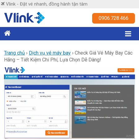
Skip
Vlink - Đặt vé nhanh, đồng hành tận tâm
to
content
Vlink
0906.728.466
Đặt
vé
nhanh,
Trang chủ
›
Dịch vụ vé máy bay
›
Check Giá Vé Máy Bay Các
Hãng – Tiết Kiệm Chi Phí, Lựa Chọn Dễ Dàng!
đồng
hành
tận
tâm