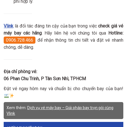
phí hợp lý.
Vlink
là đối tác đáng tin cậy của bạn trong việc
check giá vé
máy bay các hãng
. Hãy liên hệ với chúng tôi qua
Hotline:
0906.728.466
để nhận thông tin chi tiết và đặt vé nhanh
chóng, dễ dàng.
Địa chỉ phòng vé:
06 Phan Chu Trinh, P Tân Sơn Nhì, TPHCM
Đặt vé ngay hôm nay và chuẩn bị cho chuyến bay của bạn!
Xem thêm:
Dịch vụ vé máy bay – Giải pháp bay trọn gói cùng
Vlink