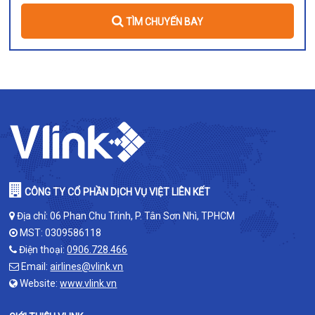
TÌM CHUYẾN BAY
CÔNG TY CỔ PHẦN DỊCH VỤ VIỆT LIÊN KẾT
Địa chỉ: 06 Phan Chu Trinh, P. Tân Sơn Nhì, TPHCM
MST: 0309586118
Điện thoại:
0906.728.466
Email:
airlines@vlink.vn
Website:
www.vlink.vn