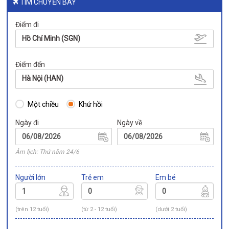
TÌM CHUYẾN BAY
Điểm đi
Hồ Chí Minh (SGN)
Điểm đến
Hà Nội (HAN)
Một chiều
Khứ hồi
Ngày đi
Ngày về
Âm lịch: Thứ năm 24/6
Người lớn
Trẻ em
Em bé
(trên 12 tuổi)
(từ 2 - 12 tuổi)
(dưới 2 tuổi)