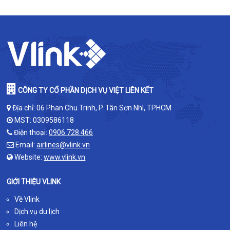
CÔNG TY CỔ PHẦN DỊCH VỤ VIỆT LIÊN KẾT
Địa chỉ: 06 Phan Chu Trinh, P. Tân Sơn Nhì, TPHCM
MST: 0309586118
Điện thoại:
0906.728.466
Email:
airlines@vlink.vn
Website:
www.vlink.vn
GIỚI THIỆU VLINK
Về Vlink
Dịch vụ du lịch
Liên hệ