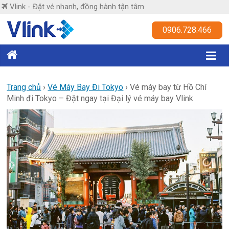
Skip
Vlink - Đặt vé nhanh, đồng hành tận tâm
to
content
Vlink
0906.728.466
Đặt
vé
nhanh,
Trang chủ
›
Vé Máy Bay Đi Tokyo
›
Vé máy bay từ Hồ Chí
Minh đi Tokyo – Đặt ngay tại Đại lý vé máy bay Vlink
đồng
hành
tận
tâm