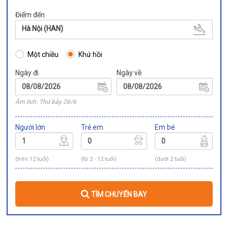
Điểm đến
Hà Nội (HAN)
Một chiều
Khứ hồi
Ngày đi
Ngày về
Âm lịch: Thứ bảy 26/6
Người lớn
Trẻ em
Em bé
(trên 12 tuổi)
(từ 2 - 12 tuổi)
(dưới 2 tuổi)
TÌM CHUYẾN BAY