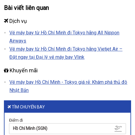
Bài viết liên quan
Dịch vụ
Vé máy bay từ Hồ Chí Minh đi Tokyo hãng All Nippon
Airways
Vé máy bay từ Hồ Chí Minh đi Tokyo hãng Vietjet Air –
Đặt ngay tại Đại lý vé máy bay Vlink
Khuyến mãi
Vé máy bay Hồ Chí Minh - Tokyo giá rẻ: Khám phá thủ đô
Nhật Bản
TÌM CHUYẾN BAY
Điểm đi
Hồ Chí Minh (SGN)