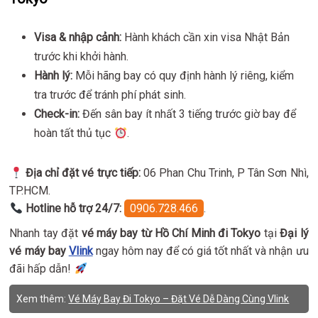
Visa & nhập cảnh:
Hành khách cần xin visa Nhật Bản
trước khi khởi hành.
Hành lý:
Mỗi hãng bay có quy định hành lý riêng, kiểm
tra trước để tránh phí phát sinh.
Check-in:
Đến sân bay ít nhất 3 tiếng trước giờ bay để
hoàn tất thủ tục
.
Địa chỉ đặt vé trực tiếp:
06 Phan Chu Trinh, P Tân Sơn Nhì,
TP.HCM.
Hotline hỗ trợ 24/7:
0906.728.466
.
Nhanh tay đặt
vé máy bay từ Hồ Chí Minh đi Tokyo
tại
Đại lý
vé máy bay
Vlink
ngay hôm nay để có giá tốt nhất và nhận ưu
đãi hấp dẫn!
Xem thêm:
Vé Máy Bay Đi Tokyo – Đặt Vé Dễ Dàng Cùng Vlink