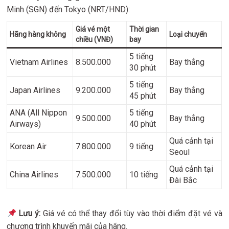
Minh (SGN) đến Tokyo (NRT/HND):
Giá vé một
Thời gian
Hãng hàng không
Loại chuyến
chiều (VNĐ)
bay
5 tiếng
Vietnam Airlines
8.500.000
Bay thẳng
30 phút
5 tiếng
Japan Airlines
9.200.000
Bay thẳng
45 phút
ANA (All Nippon
5 tiếng
9.500.000
Bay thẳng
Airways)
40 phút
Quá cảnh tại
Korean Air
7.800.000
9 tiếng
Seoul
Quá cảnh tại
China Airlines
7.500.000
10 tiếng
Đài Bắc
Lưu ý:
Giá vé có thể thay đổi tùy vào thời điểm đặt vé và
chương trình khuyến mãi của hãng.