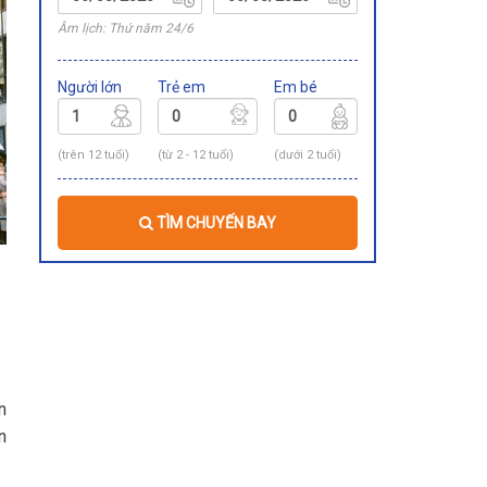
Âm lịch: Thứ năm 24/6
Người lớn
Trẻ em
Em bé
(trên 12 tuổi)
(từ 2 - 12 tuổi)
(dưới 2 tuổi)
TÌM CHUYẾN BAY
n
n