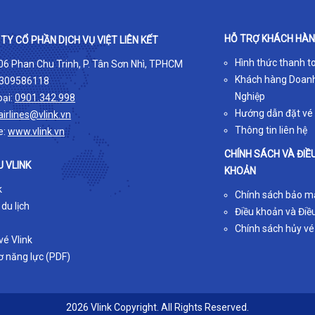
HỖ TRỢ KHÁCH HÀ
TY CỔ PHẦN DỊCH VỤ VIỆT LIÊN KẾT
Hình thức thanh t
 06 Phan Chu Trinh, P. Tân Sơn Nhì, TPHCM
Khách hàng Doan
309586118
Nghiệp
oại:
0901.342.998
Hướng dẫn đặt vé
airlines@vlink.vn
Thông tin liên hệ
e:
www.vlink.vn
CHÍNH SÁCH VÀ ĐIỀ
U VLINK
KHOẢN
k
Chính sách bảo m
 du lịch
Điều khoản và Điều
Chính sách hủy vé
é Vlink
ơ năng lực (PDF)
2026 Vlink Copyright. All Rights Reserved.