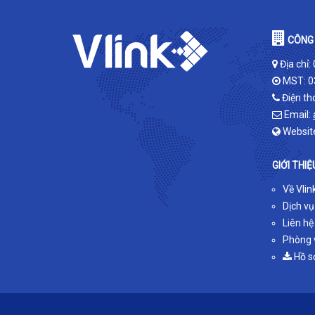
CÔNG 
Địa chỉ:
MST: 0
Điện th
Email:
Websit
GIỚI THIỆ
Về Vlin
Dịch vụ
Liên hệ
Phòng v
Hồ s