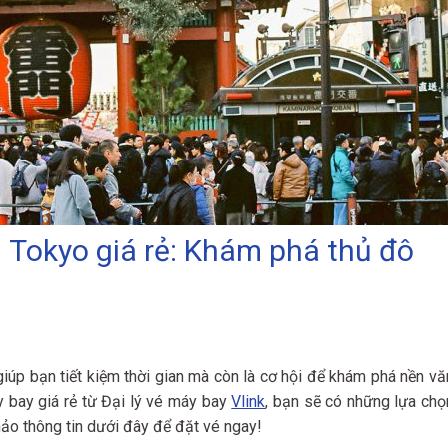
 Tokyo giá rẻ: Khám phá thủ đô
úp bạn tiết kiệm thời gian mà còn là cơ hội để khám phá nền vă
y bay giá rẻ từ Đại lý vé máy bay
Vlink
, bạn sẽ có những lựa chọ
hảo thông tin dưới đây để đặt vé ngay!