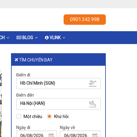
0901.342.998
ỊCH
BLOG
VLINK
TÌM CHUYẾN BAY
Điểm đi
Hồ Chí Minh (SGN)
Điểm đến
Hà Nội (HAN)
Một chiều
Khứ hồi
Ngày đi
Ngày về