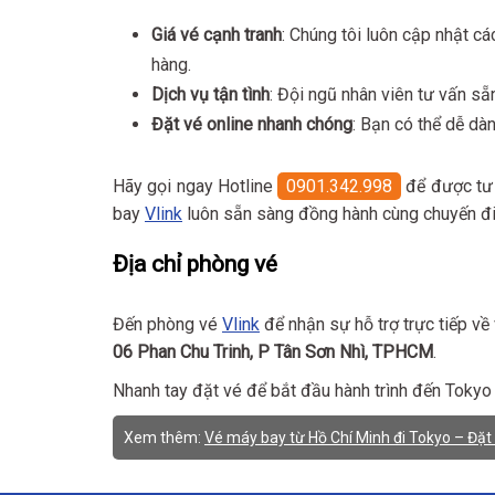
Giá vé cạnh tranh
: Chúng tôi luôn cập nhật c
hàng.
Dịch vụ tận tình
: Đội ngũ nhân viên tư vấn s
Đặt vé online nhanh chóng
: Bạn có thể dễ d
Hãy gọi ngay Hotline
0901.342.998
để được tư 
bay
Vlink
luôn sẵn sàng đồng hành cùng chuyến đi
Địa chỉ phòng vé
Đến phòng vé
Vlink
để nhận sự hỗ trợ trực tiếp về
06 Phan Chu Trinh, P Tân Sơn Nhì, TPHCM
.
Nhanh tay đặt vé để bắt đầu hành trình đến Toky
Xem thêm:
Vé máy bay từ Hồ Chí Minh đi Tokyo – Đặt n