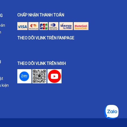
CHẤP NHẬN THANH TOÁN
NG
oán
h
THEO DÕI VLINK TRÊN FANPAGE
U
THEO DÕI VLINK TRÊN MXH
ật
 kiện