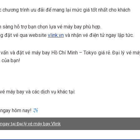
ác chương trình ưu đãi để mang lại mức giá tốt nhất cho khách
ẵn sàng hỗ trợ bạn chọn lựa vé máy bay phù hợp.
àng đặt vé qua website
vlink.vn
và nhận vé điện tử ngay lập tức.
vấn và đặt vé máy bay Hồ Chí Minh – Tokyo giá rẻ. Đại lý vé má
 của bạn!
 vé máy bay và các dịch vụ khác tại:
o ngay hôm nay!
gay tại Đại lý vé máy bay Vlink