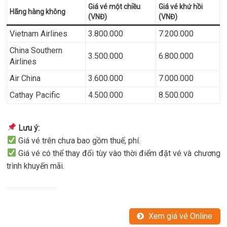
Giá vé một chiều
Giá vé khứ hồi
Hãng hàng không
(VNĐ)
(VNĐ)
Vietnam Airlines
3.800.000
7.200.000
China Southern
3.500.000
6.800.000
Airlines
Air China
3.600.000
7.000.000
Cathay Pacific
4.500.000
8.500.000
Lưu ý:
Giá vé trên chưa bao gồm thuế, phí.
Giá vé có thể thay đổi tùy vào thời điểm đặt vé và chương
trình khuyến mãi.
Xem giá vé Online