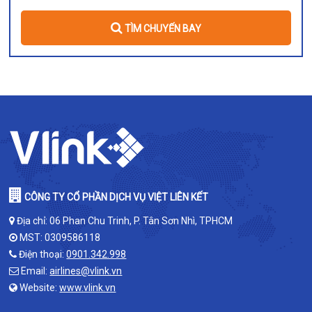
TÌM CHUYẾN BAY
CÔNG TY CỔ PHẦN DỊCH VỤ VIỆT LIÊN KẾT
Địa chỉ: 06 Phan Chu Trinh, P. Tân Sơn Nhì, TPHCM
MST: 0309586118
Điện thoại:
0901.342.998
Email:
airlines@vlink.vn
Website:
www.vlink.vn