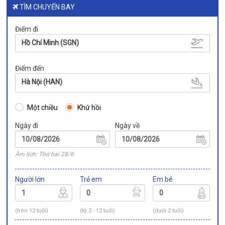
TÌM CHUYẾN BAY
Điểm đi
Hồ Chí Minh (SGN)
Điểm đến
Hà Nội (HAN)
Một chiều
Khứ hồi
Ngày đi
Ngày về
Âm lịch: Thứ hai 28/6
Người lớn
Trẻ em
Em bé
(trên 12 tuổi)
(từ 2 - 12 tuổi)
(dưới 2 tuổi)