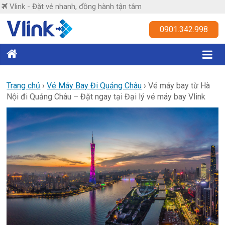
Skip
Vlink - Đặt vé nhanh, đồng hành tận tâm
to
content
Vlink
0901.342.998
Đặt
vé
nhanh,
Trang chủ
›
Vé Máy Bay Đi Quảng Châu
›
Vé máy bay từ Hà
Nội đi Quảng Châu – Đặt ngay tại Đại lý vé máy bay Vlink
đồng
hành
tận
tâm