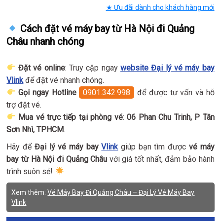
★ Ưu đãi dành cho khách hàng mới
Cách đặt vé máy bay từ Hà Nội đi Quảng
Châu nhanh chóng
Đặt vé online
: Truy cập ngay
website Đại lý vé máy bay
Vlink
để đặt vé nhanh chóng.
Gọi ngay Hotline
0901.342.998
để được tư vấn và hỗ
trợ đặt vé.
Mua vé trực tiếp tại phòng vé
:
06 Phan Chu Trinh, P Tân
Sơn Nhì, TPHCM
.
Hãy để
Đại lý vé máy bay
Vlink
giúp bạn tìm được
vé máy
bay từ Hà Nội đi Quảng Châu
với giá tốt nhất, đảm bảo hành
trình suôn sẻ!
Xem thêm:
Vé Máy Bay Đi Quảng Châu – Đại Lý Vé Máy Bay
Vlink