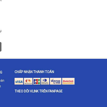
ụ
CHẤP NHẬN THANH TOÁN
NG
oán
h
THEO DÕI VLINK TRÊN FANPAGE