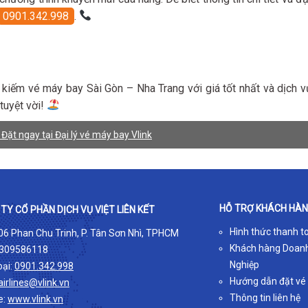
0901.342.998
.
m kiếm vé máy bay Sài Gòn – Nha Trang với giá tốt nhất và dịch v
tuyệt vời!
Đặt ngay tại Đại lý vé máy bay Vlink
HỖ TRỢ KHÁCH HÀ
TY CỔ PHẦN DỊCH VỤ VIỆT LIÊN KẾT
Hình thức thanh t
 06 Phan Chu Trinh, P. Tân Sơn Nhì, TPHCM
Khách hàng Doan
309586118
Nghiệp
oại:
0901.342.998
Hướng dẫn đặt vé
airlines@vlink.vn
Thông tin liên hệ
e:
www.vlink.vn