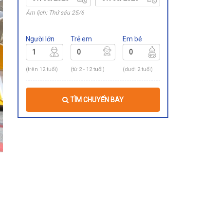
Âm lịch: Thứ sáu 25/6
Người lớn
Trẻ em
Em bé
(trên 12 tuổi)
(từ 2 - 12 tuổi)
(dưới 2 tuổi)
TÌM CHUYẾN BAY