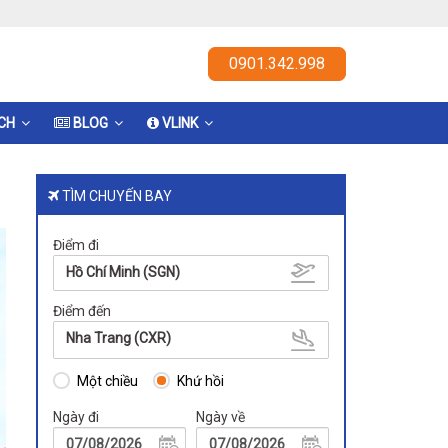
0901.342.998
ỊCH
BLOG
VLINK
TÌM CHUYẾN BAY
Điểm đi
Hồ Chí Minh (SGN)
Điểm đến
Nha Trang (CXR)
Một chiều
Khứ hồi
Ngày đi
Ngày về