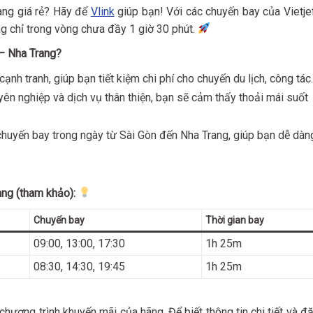
ang giá rẻ? Hãy để
Vlink
giúp bạn! Với các chuyến bay của Vietjet
 chỉ trong vòng chưa đầy 1 giờ 30 phút.
 – Nha Trang?
nh tranh, giúp bạn tiết kiệm chi phí cho chuyến du lịch, công tác.
yên nghiệp và dịch vụ thân thiện, bạn sẽ cảm thấy thoải mái suốt
chuyến bay trong ngày từ Sài Gòn đến Nha Trang, giúp bạn dễ dàn
ang (tham khảo):
Chuyến bay
Thời gian bay
09:00, 13:00, 17:30
1h 25m
08:30, 14:30, 19:45
1h 25m
 chương trình khuyến mãi của hãng. Để biết thông tin chi tiết và đặ