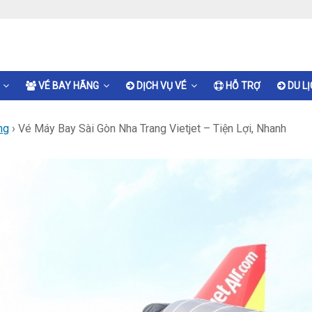
VÉ BAY HÃNG
DỊCH VỤ VÉ
HỖ TRỢ
DU L
ng
›
Vé Máy Bay Sài Gòn Nha Trang Vietjet – Tiện Lợi, Nhanh