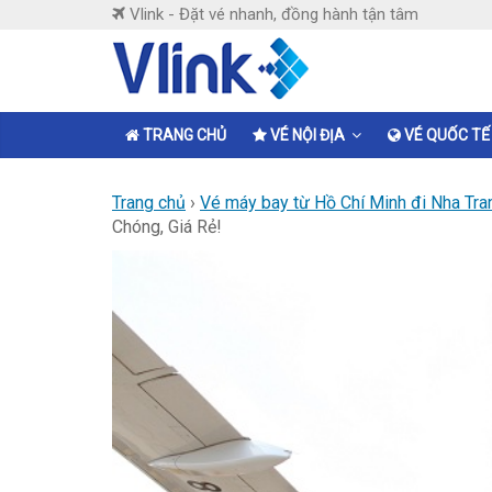
Skip
Vlink - Đặt vé nhanh, đồng hành tận tâm
to
content
Vlink
Đặt
TRANG CHỦ
VÉ NỘI ĐỊA
VÉ QUỐC TẾ
vé
nhanh,
Trang chủ
›
Vé máy bay từ Hồ Chí Minh đi Nha Tra
đồng
Chóng, Giá Rẻ!
hành
tận
tâm