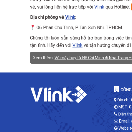
vé, vui lòng liên hệ trực tiếp với
Vlink
qua
Hotline:
Địa chỉ phòng vé
Vlink
:
06 Phan Chu Trinh, P Tân Sơn Nhì, TPHCM.
Chúng tôi luôn sẵn sàng hỗ trợ bạn trong việc tì
tận tình. Hãy đến với
Vlink
và tận hưởng chuyến đi 
Xem thêm:
Vé máy bay từ Hồ Chí Minh đi Nha Trang – 
CÔNG 
Địa chỉ:
MST: 0
Điện th
Email:
Websit