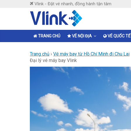
Skip
Vlink - Đặt vé nhanh, đồng hành tận tâm
to
content
Vlink
Đặt
TRANG CHỦ
VÉ NỘI ĐỊA
VÉ QUỐC TẾ
vé
nhanh,
Trang chủ
›
Vé máy bay từ Hồ Chí Minh đi Chu Lai
đồng
Đại lý vé máy bay Vlink
hành
tận
tâm