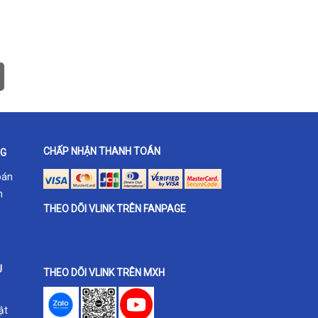
CHẤP NHẬN THANH TOÁN
NG
oán
h
THEO DÕI VLINK TRÊN FANPAGE
U
THEO DÕI VLINK TRÊN MXH
ật