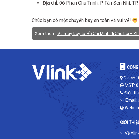
Địa chỉ:
06 Phan Chu Trinh, P Tân Sơn Nhì, T
Chúc bạn có một chuyến bay an toàn và vui vẻ!
Xem thêm:
Vé máy bay từ Hồ Chí Minh đi Chu Lai – K
CÔNG 
Địa chỉ:
MST: 0
Điện th
Email:
Websit
GIỚI THIỆ
Về Vlin