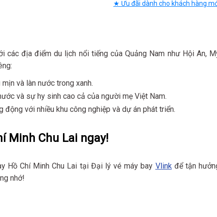
★ Ưu đãi dành cho khách hàng mớ
ới các địa điểm du lịch nổi tiếng của Quảng Nam như Hội An, M
êng:
 mịn và làn nước trong xanh.
nước và sự hy sinh cao cả của người mẹ Việt Nam.
g động với nhiều khu công nghiệp và dự án phát triển.
í Minh Chu Lai ngay!
y Hồ Chí Minh Chu Lai tại Đại lý vé máy bay
Vlink
để tận hưởn
áng nhớ!