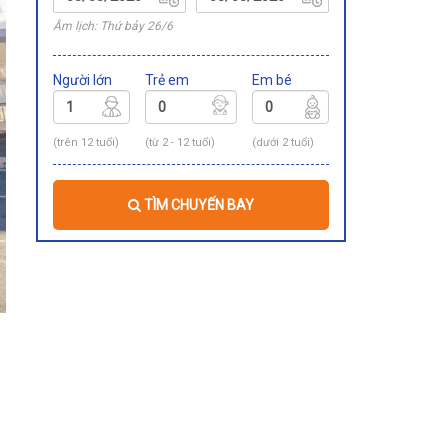
Âm lịch: Thứ bảy 26/6
Người lớn
Trẻ em
Em bé
(trên 12 tuổi)
(từ 2 - 12 tuổi)
(dưới 2 tuổi)
TÌM CHUYẾN BAY