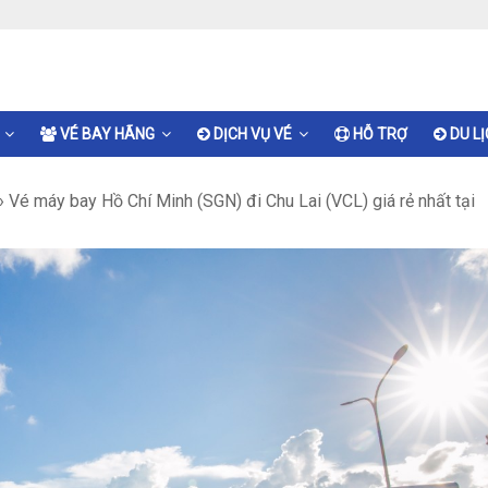
VÉ BAY HÃNG
DỊCH VỤ VÉ
HỖ TRỢ
DU L
›
Vé máy bay Hồ Chí Minh (SGN) đi Chu Lai (VCL) giá rẻ nhất tại