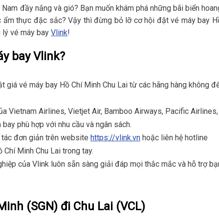
g Nam đầy nắng và gió? Bạn muốn khám phá những bãi biển hoan
c ẩm thực đặc sắc? Vậy thì đừng bỏ lỡ cơ hội đặt vé máy bay H
ại lý vé máy bay
Vlink
!
áy bay Vlink?
ật giá vé máy bay Hồ Chí Minh Chu Lai từ các hãng hàng không đ
ủa Vietnam Airlines, Vietjet Air, Bamboo Airways, Pacific Airlines,
 bay phù hợp với nhu cầu và ngân sách.
o tác đơn giản trên website
https://vlink.vn
hoặc liên hệ hotline
Chí Minh Chu Lai trong tay.
hiệp của Vlink luôn sẵn sàng giải đáp mọi thắc mắc và hỗ trợ bạ
Minh (SGN) đi Chu Lai (VCL)