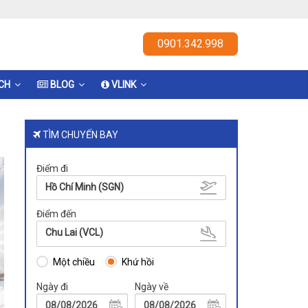
0901.342.998
ỊCH
BLOG
VLINK
TÌM CHUYẾN BAY
Điểm đi
Hồ Chí Minh (SGN)
Điểm đến
Chu Lai (VCL)
Một chiều
Khứ hồi
Ngày đi
Ngày về