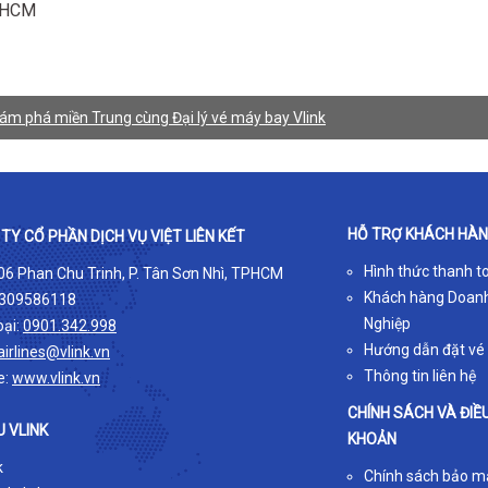
P.HCM
hám phá miền Trung cùng Đại lý vé máy bay Vlink
HỖ TRỢ KHÁCH HÀ
TY CỔ PHẦN DỊCH VỤ VIỆT LIÊN KẾT
Hình thức thanh t
 06 Phan Chu Trinh, P. Tân Sơn Nhì, TPHCM
Khách hàng Doan
309586118
Nghiệp
oại:
0901.342.998
Hướng dẫn đặt vé
airlines@vlink.vn
Thông tin liên hệ
e:
www.vlink.vn
CHÍNH SÁCH VÀ ĐIỀ
U VLINK
KHOẢN
k
Chính sách bảo m