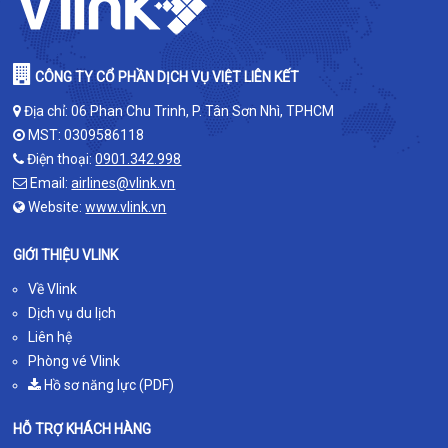
CÔNG TY CỔ PHẦN DỊCH VỤ VIỆT LIÊN KẾT
Địa chỉ: 06 Phan Chu Trinh, P. Tân Sơn Nhì, TPHCM
MST: 0309586118
Điện thoại:
0901.342.998
Email:
airlines@vlink.vn
Website:
www.vlink.vn
GIỚI THIỆU VLINK
Về Vlink
Dịch vụ du lịch
Liên hệ
Phòng vé Vlink
Hồ sơ năng lực (PDF)
HỖ TRỢ KHÁCH HÀNG