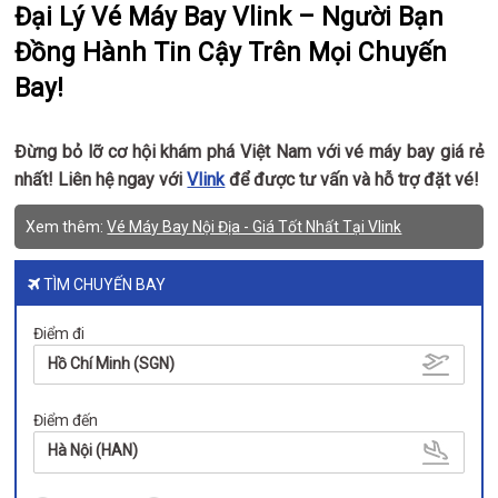
Đại Lý Vé Máy Bay Vlink – Người Bạn
Đồng Hành Tin Cậy Trên Mọi Chuyến
Bay!
Đừng bỏ lỡ cơ hội khám phá Việt Nam với vé máy bay giá rẻ
nhất! Liên hệ ngay với
Vlink
để được tư vấn và hỗ trợ đặt vé!
Xem thêm:
Vé Máy Bay Nội Địa - Giá Tốt Nhất Tại Vlink
TÌM CHUYẾN BAY
Điểm đi
Hồ Chí Minh (SGN)
Điểm đến
Hà Nội (HAN)