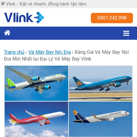
Skip
Vlink - Đặt vé nhanh, đồng hành tận tâm
to
content
Vlink
0901.342.998
Đặt
vé
nhanh,
Trang chủ
›
Vé Máy Bay Nội Địa
›
Bảng Giá Vé Máy Bay Nội
Địa Mới Nhất tại Đại Lý Vé Máy Bay Vlink
đồng
hành
tận
tâm