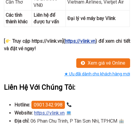
Cần Thơ
Vietnam Airlines, Vietjet Air
VNĐ
Các tỉnh
Liên hệ để
Đại lý vé máy bay Vlink
thành khác
được tư vấn
[
Truy cập https://vlink.vn](
https://vlink.vn
) để xem chi tiết
và đặt vé ngay!
Xem giá vé Online
★ Ưu đãi dành cho khách hàng mới
Liên Hệ Với Chúng Tôi:
Hotline:
0901.342.998
Website:
https://vlink.vn
Địa chỉ:
06 Phan Chu Trinh, P Tân Sơn Nhì, TP.HCM