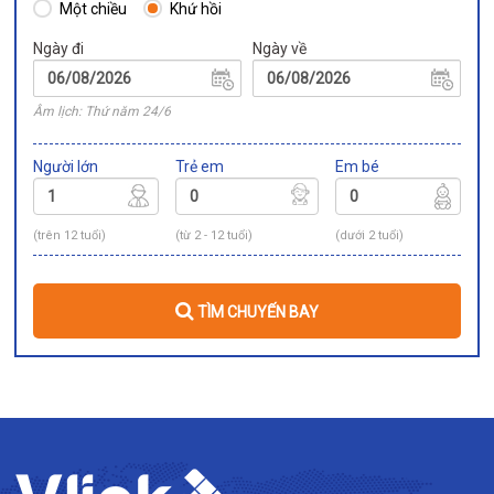
Một chiều
Khứ hồi
Ngày đi
Ngày về
Âm lịch: Thứ năm 24/6
Người lớn
Trẻ em
Em bé
(trên 12 tuổi)
(từ 2 - 12 tuổi)
(dưới 2 tuổi)
TÌM CHUYẾN BAY