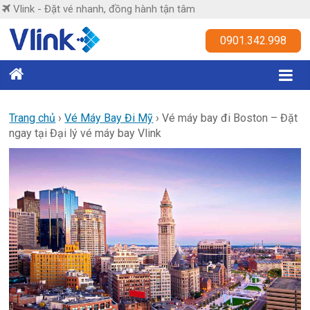
Skip
Vlink - Đặt vé nhanh, đồng hành tận tâm
to
content
Vlink
0901.342.998
Đặt
vé
nhanh,
Trang chủ
›
Vé Máy Bay Đi Mỹ
›
Vé máy bay đi Boston – Đặt
ngay tại Đại lý vé máy bay Vlink
đồng
hành
tận
tâm