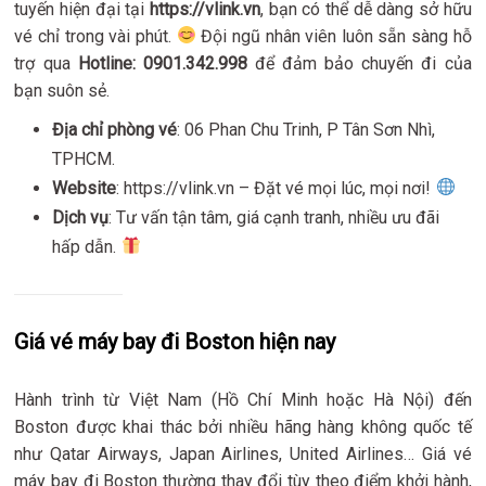
tuyến hiện đại tại
https://vlink.vn
, bạn có thể dễ dàng sở hữu
vé chỉ trong vài phút.
Đội ngũ nhân viên luôn sẵn sàng hỗ
trợ qua
Hotline: 0901.342.998
để đảm bảo chuyến đi của
bạn suôn sẻ.
Địa chỉ phòng vé
: 06 Phan Chu Trinh, P Tân Sơn Nhì,
TPHCM.
Website
: https://vlink.vn – Đặt vé mọi lúc, mọi nơi!
Dịch vụ
: Tư vấn tận tâm, giá cạnh tranh, nhiều ưu đãi
hấp dẫn.
Giá vé máy bay đi Boston hiện nay
Hành trình từ Việt Nam (Hồ Chí Minh hoặc Hà Nội) đến
Boston được khai thác bởi nhiều hãng hàng không quốc tế
như Qatar Airways, Japan Airlines, United Airlines… Giá vé
máy bay đi Boston thường thay đổi tùy theo điểm khởi hành,