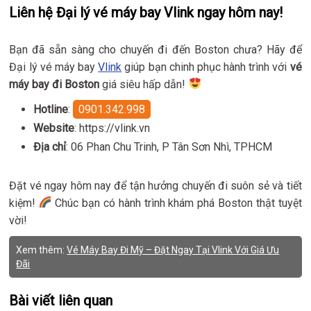
Liên hệ Đại lý vé máy bay Vlink ngay hôm nay!
Bạn đã sẵn sàng cho chuyến đi đến Boston chưa? Hãy để
Đại lý vé máy bay
Vlink
giúp bạn chinh phục hành trình với
vé
máy bay đi Boston
giá siêu hấp dẫn!
Hotline
:
0901.342.998
Website
: https://vlink.vn
Địa chỉ
: 06 Phan Chu Trinh, P Tân Sơn Nhì, TPHCM
Đặt vé ngay hôm nay để tận hưởng chuyến đi suôn sẻ và tiết
kiệm!
Chúc bạn có hành trình khám phá Boston thật tuyệt
vời!
Xem thêm:
Vé Máy Bay Đi Mỹ – Đặt Ngay Tại Vlink Với Giá Ưu
Đãi
Bài viết liên quan