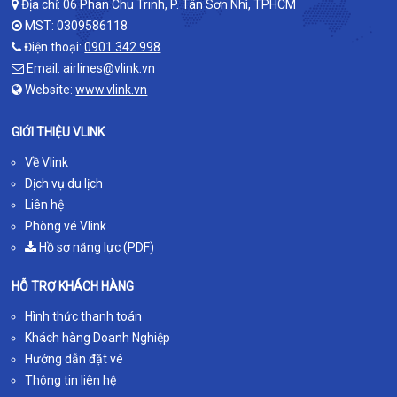
Địa chỉ: 06 Phan Chu Trinh, P. Tân Sơn Nhì, TPHCM
MST: 0309586118
Điện thoại:
0901.342.998
Email:
airlines@vlink.vn
Website:
www.vlink.vn
GIỚI THIỆU VLINK
Về Vlink
Dịch vụ du lịch
Liên hệ
Phòng vé Vlink
Hồ sơ năng lực (PDF)
HỖ TRỢ KHÁCH HÀNG
Hình thức thanh toán
Khách hàng Doanh Nghiệp
Hướng dẫn đặt vé
Thông tin liên hệ