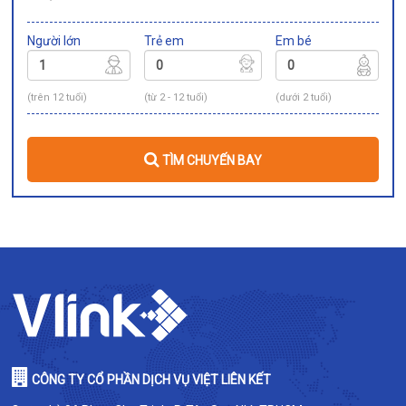
Người lớn
Trẻ em
Em bé
(trên 12 tuổi)
(từ 2 - 12 tuổi)
(dưới 2 tuổi)
TÌM CHUYẾN BAY
CÔNG TY CỔ PHẦN DỊCH VỤ VIỆT LIÊN KẾT