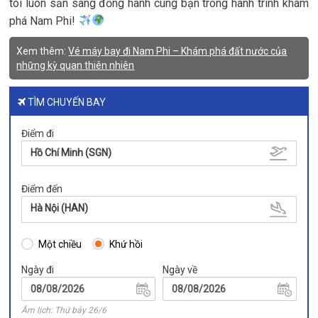
tôi luôn sẵn sàng đồng hành cùng bạn trong hành trình khám
phá Nam Phi!
Xem thêm:
Vé máy bay đi Nam Phi – Khám phá đất nước của
những kỳ quan thiên nhiên
TÌM CHUYẾN BAY
Điểm đi
Hồ Chí Minh (SGN)
Điểm đến
Hà Nội (HAN)
Một chiều
Khứ hồi
Ngày đi
Ngày về
Âm lịch: Thứ bảy 26/6