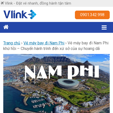
Skip
Vlink - Đặt vé nhanh, đồng hành tận tâm
to
content
Vlink
0901.342.998
Đặt
vé
nhanh,
Trang chủ
›
Vé máy bay đi Nam Phi
›
Vé máy bay đi Nam Phi
khứ hồi – Chuyến hành trình đến xứ sở của sự hoang dã
đồng
hành
tận
tâm