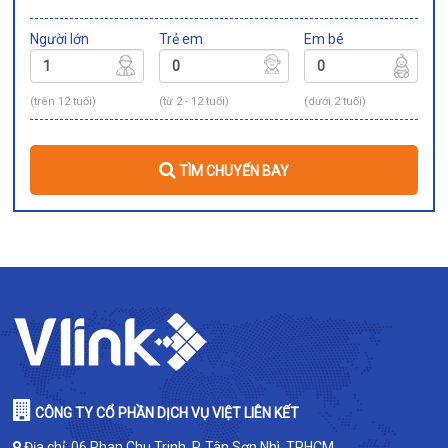
Người lớn
Trẻ em
Em bé
(trên 12 tuổi)
(từ 2 - 12 tuổi)
(dưới 2 tuổi)
TÌM CHUYẾN BAY
CÔNG TY CỔ PHẦN DỊCH VỤ VIỆT LIÊN KẾT
Địa chỉ: 06 Phan Chu Trinh, P. Tân Sơn Nhì, TPHCM