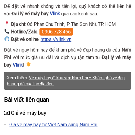
Để đặt vé nhanh chóng và tiện lợi, quý khách có thể liên hệ
với
Đại lý vé máy bay
Vlink
qua các kênh sau:
Địa chỉ
: 06 Phan Chu Trinh, P Tân Sơn Nhì, TP. HCM
Hotline/Zalo
:
0906.728.466
Đặt vé online
:
https://vlink.vn
Đặt vé ngay hôm nay để khám phá vẻ đẹp hoang dã của
Nam
Phi
với mức giá ưu đãi và dịch vụ tận tâm từ
Đại lý vé máy
bay
Vlink
!
Xem thêm:
Vé máy bay đi khu vực Nam Phi – Khám phá vẻ đẹp
hoang dã của lục địa đen
Bài viết liên quan
Giá vé máy bay
Giá vé máy bay từ Việt Nam sang Nam Phi