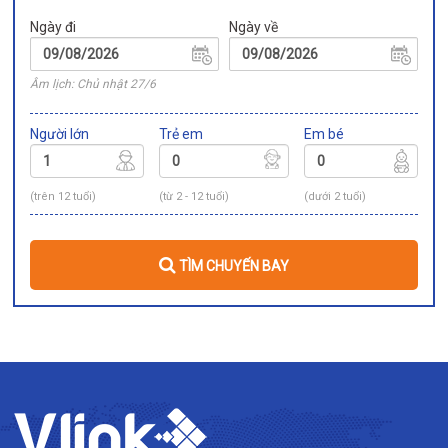
Ngày đi
Ngày về
Âm lịch: Chủ nhật 27/6
Người lớn
Trẻ em
Em bé
(trên 12 tuổi)
(từ 2 - 12 tuổi)
(dưới 2 tuổi)
TÌM CHUYẾN BAY