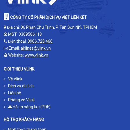
CÔNG TY CỔ PHẦN DỊCH VỤ VIỆT LIÊN KẾT
Địa chỉ: 06 Phan Chu Trinh, P. Tân Sơn Nhì, TPHCM
MST: 0309586118
Điện thoại:
0906.728.466
Email:
airlines@vlink.vn
Website:
www.vlink.vn
GIỚI THIỆU VLINK
Về Vlink
Dịch vụ du lịch
Liên hệ
Phòng vé Vlink
Hồ sơ năng lực (PDF)
HỖ TRỢ KHÁCH HÀNG
Hình thức thanh toán