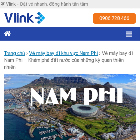
Skip
Vlink - Đặt vé nhanh, đồng hành tận tâm
to
content
Vlink
0906.728.466
Đặt
vé
nhanh,
Trang chủ
›
Vé máy bay đi khu vực Nam Phi
›
Vé máy bay đi
Nam Phi – Khám phá đất nước của những kỳ quan thiên
đồng
nhiên
hành
tận
tâm