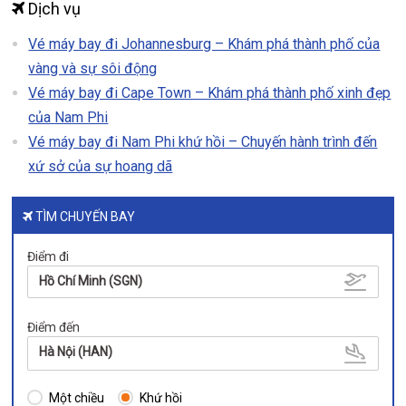
Dịch vụ
Vé máy bay đi Johannesburg – Khám phá thành phố của
vàng và sự sôi động
Vé máy bay đi Cape Town – Khám phá thành phố xinh đẹp
của Nam Phi
Vé máy bay đi Nam Phi khứ hồi – Chuyến hành trình đến
xứ sở của sự hoang dã
TÌM CHUYẾN BAY
Điểm đi
Hồ Chí Minh (SGN)
Điểm đến
Hà Nội (HAN)
Một chiều
Khứ hồi