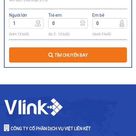
Người lớn
Trẻ em
Em bé
(trên 12 tuổi)
(từ 2 - 12 tuổi)
(dưới 2 tuổi)
TÌM CHUYẾN BAY
CÔNG TY CỔ PHẦN DỊCH VỤ VIỆT LIÊN KẾT