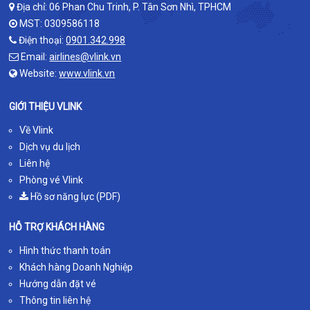
Địa chỉ: 06 Phan Chu Trinh, P. Tân Sơn Nhì, TPHCM
MST: 0309586118
Điện thoại:
0901.342.998
Email:
airlines@vlink.vn
Website:
www.vlink.vn
GIỚI THIỆU VLINK
Về Vlink
Dịch vụ du lịch
Liên hệ
Phòng vé Vlink
Hồ sơ năng lực (PDF)
HỖ TRỢ KHÁCH HÀNG
Hình thức thanh toán
Khách hàng Doanh Nghiệp
Hướng dẫn đặt vé
Thông tin liên hệ