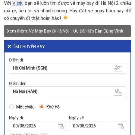
Với
Vlink
, bạn sẽ luôn tìm được vé máy bay đi Hà Nội 2 chiều
giá rẻ, tiện lợi và nhanh chóng. Hãy đặt vé ngay hôm nay để
có chuyến đi thật hoàn hảo!
Xem thêm:
Vé Máy Bay Đi Hà Nội – Ưu Đãi Hấp Dẫn Cùng Vlink
TÌM CHUYẾN BAY
Điểm đi
Hồ Chí Minh (SGN)
Điểm đến
Hà Nội (HAN)
Một chiều
Khứ hồi
Ngày đi
Ngày về
Âm lịch: Chủ nhật 27/6