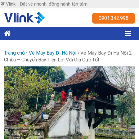
Skip
Vlink - Đặt vé nhanh, đồng hành tận tâm
to
content
Vlink
0901.342.998
Đặt
vé
nhanh,
Trang chủ
›
Vé Máy Bay Đi Hà Nội
›
Vé Máy Bay Đi Hà Nội 2
Chiều – Chuyến Bay Tiện Lợi Với Giá Cực Tốt
đồng
hành
tận
tâm