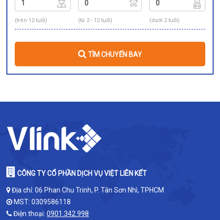
(trên 12 tuổi)
(từ 2 - 12 tuổi)
(dưới 2 tuổi)
TÌM CHUYẾN BAY
CÔNG TY CỔ PHẦN DỊCH VỤ VIỆT LIÊN KẾT
Địa chỉ: 06 Phan Chu Trinh, P. Tân Sơn Nhì, TPHCM
MST: 0309586118
Điện thoại:
0901.342.998