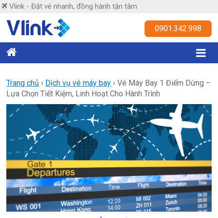
Skip
Vlink - Đặt vé nhanh, đồng hành tận tâm
to
content
Vlink
0901.342.998
Đặt
vé
nhanh,
Trang chủ
›
Dịch vụ vé máy bay
›
Vé Máy Bay 1 Điểm Dừng –
Lựa Chọn Tiết Kiệm, Linh Hoạt Cho Hành Trình
đồng
hành
tận
tâm