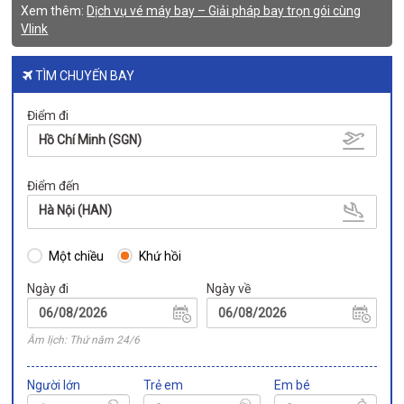
Xem thêm:
Dịch vụ vé máy bay – Giải pháp bay trọn gói cùng
Vlink
TÌM CHUYẾN BAY
Điểm đi
Hồ Chí Minh (SGN)
Điểm đến
Hà Nội (HAN)
Một chiều
Khứ hồi
Ngày đi
Ngày về
Âm lịch: Thứ năm 24/6
Người lớn
Trẻ em
Em bé