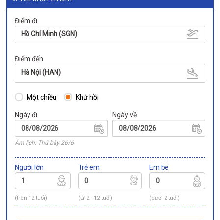
Điểm đi
Hồ Chí Minh (SGN)
Điểm đến
Hà Nội (HAN)
Một chiều
Khứ hồi
Ngày đi
Ngày về
Âm lịch: Thứ bảy 26/6
Người lớn
Trẻ em
Em bé
(trên 12 tuổi)
(từ 2 - 12 tuổi)
(dưới 2 tuổi)