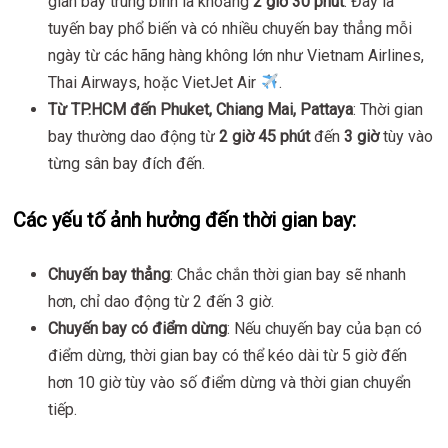
gian bay trung bình là khoảng
2 giờ 30 phút
. Đây là
tuyến bay phổ biến và có nhiều chuyến bay thẳng mỗi
ngày từ các hãng hàng không lớn như Vietnam Airlines,
Thai Airways, hoặc VietJet Air
.
Từ TP.HCM đến Phuket, Chiang Mai, Pattaya
: Thời gian
bay thường dao động từ
2 giờ 45 phút
đến
3 giờ
tùy vào
từng sân bay đích đến.
Các yếu tố ảnh hưởng đến thời gian bay:
Chuyến bay thẳng
: Chắc chắn thời gian bay sẽ nhanh
hơn, chỉ dao động từ 2 đến 3 giờ.
Chuyến bay có điểm dừng
: Nếu chuyến bay của bạn có
điểm dừng, thời gian bay có thể kéo dài từ 5 giờ đến
hơn 10 giờ tùy vào số điểm dừng và thời gian chuyển
tiếp.