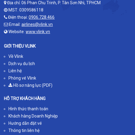
Địa chỉ: 06 Phan Chu Trinh, P. Tân Sơn Nhì, TPHCM
MST: 0309586118
Điện thoại:
0906.728.466
Email:
airlines@vlink.vn
Website:
www.vlink.vn
GIỚI THIỆU VLINK
Về Vlink
Dịch vụ du lịch
Liên hệ
Phòng vé Vlink
Hồ sơ năng lực (PDF)
HỖ TRỢ KHÁCH HÀNG
Hình thức thanh toán
Khách hàng Doanh Nghiệp
Hướng dẫn đặt vé
Thông tin liên hệ