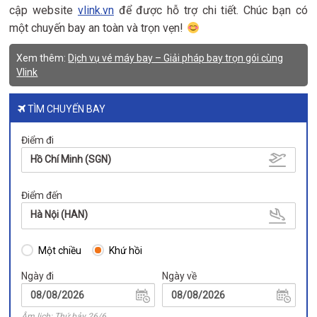
cập website
vlink.vn
để được hỗ trợ chi tiết. Chúc bạn có
một chuyến bay an toàn và trọn vẹn!
Xem thêm:
Dịch vụ vé máy bay – Giải pháp bay trọn gói cùng
Vlink
TÌM CHUYẾN BAY
Điểm đi
Hồ Chí Minh (SGN)
Điểm đến
Hà Nội (HAN)
Một chiều
Khứ hồi
Ngày đi
Ngày về
Âm lịch: Thứ bảy 26/6