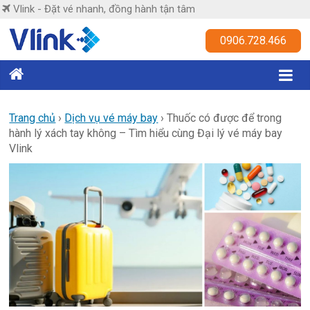
Skip
Vlink - Đặt vé nhanh, đồng hành tận tâm
to
content
Vlink
0906.728.466
Đặt
vé
nhanh,
Trang chủ
›
Dịch vụ vé máy bay
›
Thuốc có được để trong
hành lý xách tay không – Tìm hiểu cùng Đại lý vé máy bay
đồng
Vlink
hành
tận
tâm