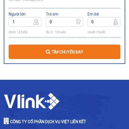
Người lớn
Trẻ em
Em bé
(trên 12 tuổi)
(từ 2 - 12 tuổi)
(dưới 2 tuổi)
TÌM CHUYẾN BAY
CÔNG TY CỔ PHẦN DỊCH VỤ VIỆT LIÊN KẾT