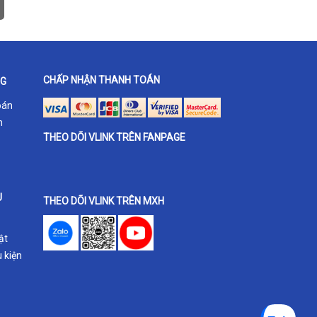
CHẤP NHẬN THANH TOÁN
NG
oán
h
THEO DÕI VLINK TRÊN FANPAGE
U
THEO DÕI VLINK TRÊN MXH
ật
 kiện