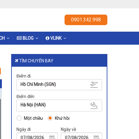
0901.342.998
ỊCH
BLOG
VLINK
TÌM CHUYẾN BAY
Điểm đi
Hồ Chí Minh (SGN)
Điểm đến
Hà Nội (HAN)
Một chiều
Khứ hồi
Ngày đi
Ngày về