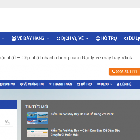
VÉ BAY HÃNG
DỊCH VỤ VÉ
HỖ TRỢ
DU L
ới nhất – Cập nhật nhanh chóng cùng Đại lý vé máy bay Vlink