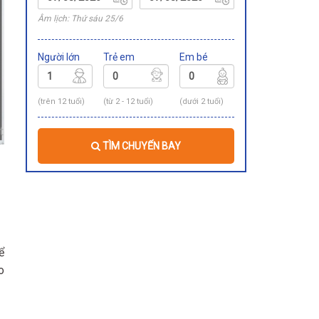
Âm lịch: Thứ sáu 25/6
Người lớn
Trẻ em
Em bé
(trên 12 tuổi)
(từ 2 - 12 tuổi)
(dưới 2 tuổi)
TÌM CHUYẾN BAY
ể
o