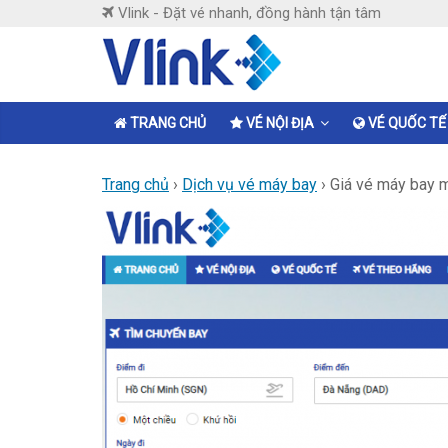
Skip
Vlink - Đặt vé nhanh, đồng hành tận tâm
to
content
Vlink
Đặt
TRANG CHỦ
VÉ NỘI ĐỊA
VÉ QUỐC TẾ
vé
nhanh,
Trang chủ
›
Dịch vụ vé máy bay
›
Giá vé máy bay m
đồng
hành
tận
tâm