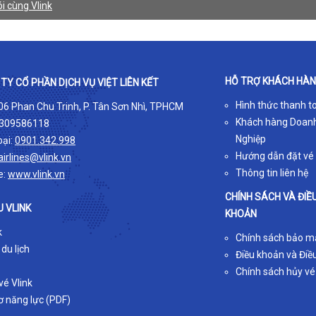
i cùng Vlink
HỖ TRỢ KHÁCH HÀ
TY CỔ PHẦN DỊCH VỤ VIỆT LIÊN KẾT
Hình thức thanh t
 06 Phan Chu Trinh, P. Tân Sơn Nhì, TPHCM
Khách hàng Doan
309586118
Nghiệp
oại:
0901.342.998
Hướng dẫn đặt vé
airlines@vlink.vn
Thông tin liên hệ
e:
www.vlink.vn
CHÍNH SÁCH VÀ ĐIỀ
U VLINK
KHOẢN
k
Chính sách bảo m
 du lịch
Điều khoản và Điều
Chính sách hủy vé
é Vlink
ơ năng lực (PDF)