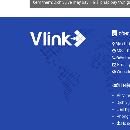
Xem thêm:
Dịch vụ vé máy bay – Giải pháp bay trọn gó
CÔNG 
Địa chỉ:
MST: 0
Điện th
Email:
Websit
GIỚI THIỆ
Về Vlin
Dịch vụ
Liên hệ
Phòng v
Hồ s