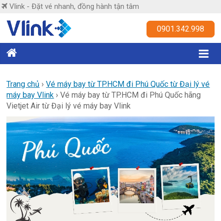
Skip
Vlink - Đặt vé nhanh, đồng hành tận tâm
to
content
Vlink
0901.342.998
Đặt
vé
nhanh,
Trang chủ
›
Vé máy bay từ TP.HCM đi Phú Quốc từ Đại lý vé
máy bay Vlink
›
Vé máy bay từ TP.HCM đi Phú Quốc hãng
đồng
Vietjet Air từ Đại lý vé máy bay Vlink
hành
tận
tâm