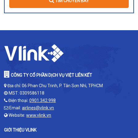
TÌM CHUYẾN BAY
CÔNG TY CỔ PHẦN DỊCH VỤ VIỆT LIÊN KẾT
Địa chỉ: 06 Phan Chu Trinh, P. Tân Sơn Nhì, TPHCM
MST: 0309586118
Điện thoại:
0901.342.998
Email:
airlines@vlink.vn
Website:
www.vlink.vn
GIỚI THIỆU VLINK