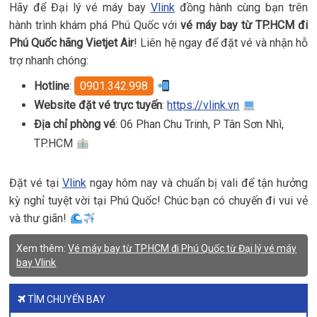
Hãy để Đại lý vé máy bay
Vlink
đồng hành cùng bạn trên
hành trình khám phá Phú Quốc với
vé máy bay từ TP.HCM đi
Phú Quốc hãng Vietjet Air
! Liên hệ ngay để đặt vé và nhận hỗ
trợ nhanh chóng:
Hotline
:
0901.342.998
Website đặt vé trực tuyến
:
https://vlink.vn
Địa chỉ phòng vé
: 06 Phan Chu Trinh, P Tân Sơn Nhì,
TP.HCM
Đặt vé tại
Vlink
ngay hôm nay và chuẩn bị vali để tận hưởng
kỳ nghỉ tuyệt vời tại Phú Quốc! Chúc bạn có chuyến đi vui vẻ
và thư giãn!
Xem thêm:
Vé máy bay từ TP.HCM đi Phú Quốc từ Đại lý vé máy
bay Vlink
TÌM CHUYẾN BAY