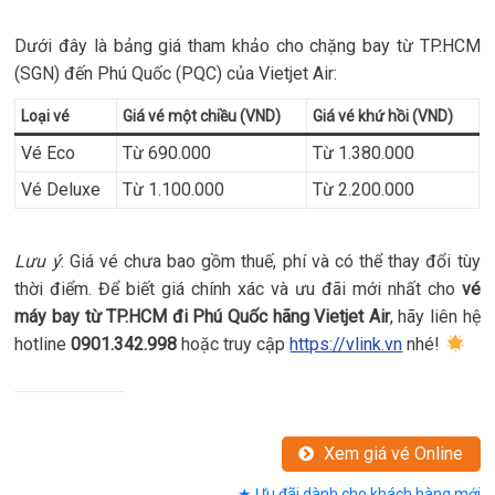
Dưới đây là bảng giá tham khảo cho chặng bay từ TP.HCM
(SGN) đến Phú Quốc (PQC) của Vietjet Air:
Loại vé
Giá vé một chiều (VND)
Giá vé khứ hồi (VND)
Vé Eco
Từ 690.000
Từ 1.380.000
Vé Deluxe
Từ 1.100.000
Từ 2.200.000
Lưu ý
: Giá vé chưa bao gồm thuế, phí và có thể thay đổi tùy
thời điểm. Để biết giá chính xác và ưu đãi mới nhất cho
vé
máy bay từ TP.HCM đi Phú Quốc hãng Vietjet Air
, hãy liên hệ
hotline
0901.342.998
hoặc truy cập
https://vlink.vn
nhé!
Xem giá vé Online
★ Ưu đãi dành cho khách hàng mới