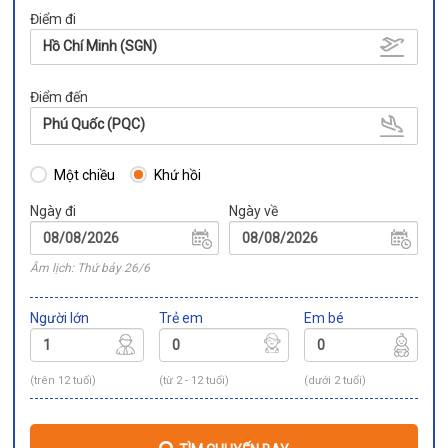
Điểm đi
Hồ Chí Minh (SGN)
Điểm đến
Phú Quốc (PQC)
Một chiều
Khứ hồi
Ngày đi
Ngày về
Âm lịch: Thứ bảy 26/6
Người lớn
Trẻ em
Em bé
(trên 12 tuổi)
(từ 2 - 12 tuổi)
(dưới 2 tuổi)