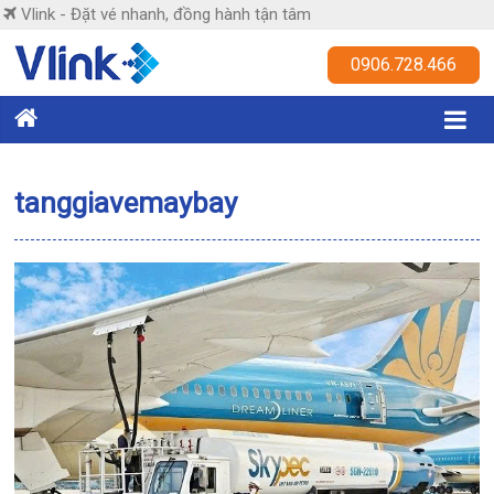
Skip
Vlink - Đặt vé nhanh, đồng hành tận tâm
to
content
Vlink
0906.728.466
Đặt
vé
nhanh,
tanggiavemaybay
đồng
hành
tận
tâm