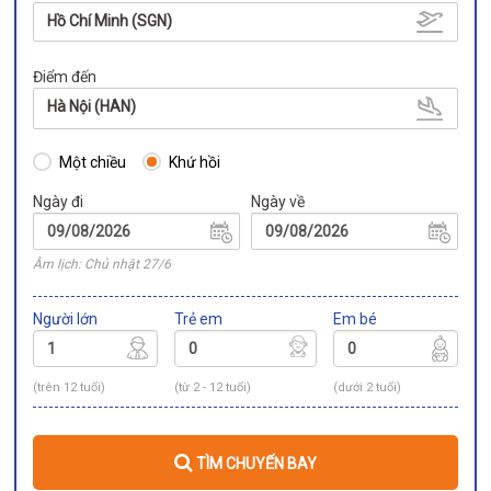
Hồ Chí Minh (SGN)
Điểm đến
Hà Nội (HAN)
Một chiều
Khứ hồi
Ngày đi
Ngày về
Âm lịch: Chủ nhật 27/6
Người lớn
Trẻ em
Em bé
(trên 12 tuổi)
(từ 2 - 12 tuổi)
(dưới 2 tuổi)
TÌM CHUYẾN BAY