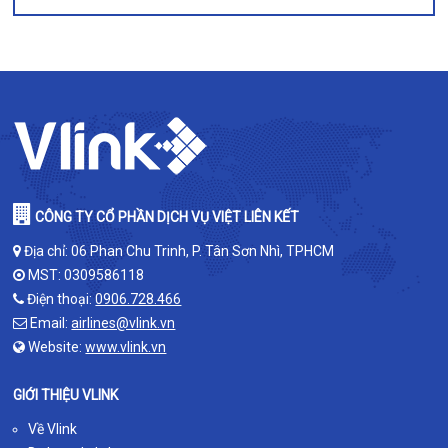
CÔNG TY CỔ PHẦN DỊCH VỤ VIỆT LIÊN KẾT
Địa chỉ: 06 Phan Chu Trinh, P. Tân Sơn Nhì, TPHCM
MST: 0309586118
Điện thoại:
0906.728.466
Email:
airlines@vlink.vn
Website:
www.vlink.vn
GIỚI THIỆU VLINK
Về Vlink