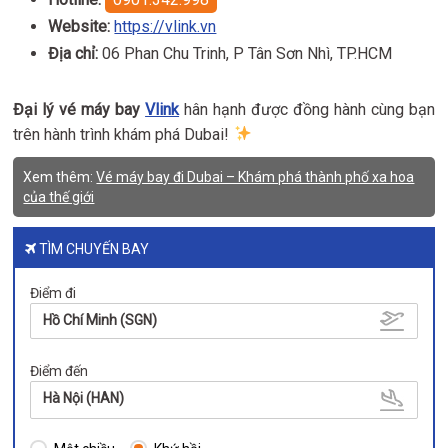
Website:
https://vlink.vn
Địa chỉ:
06 Phan Chu Trinh, P Tân Sơn Nhì, TP.HCM
Đại lý vé máy bay
Vlink
hân hạnh được đồng hành cùng bạn
trên hành trình khám phá Dubai!
Xem thêm:
Vé máy bay đi Dubai – Khám phá thành phố xa hoa
của thế giới
TÌM CHUYẾN BAY
Điểm đi
Hồ Chí Minh (SGN)
Điểm đến
Hà Nội (HAN)