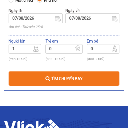
Một chiều
Khứ hồi
Ngày đi
Ngày về
Âm lịch: Thứ sáu 25/6
Người lớn
Trẻ em
Em bé
(trên 12 tuổi)
(từ 2 - 12 tuổi)
(dưới 2 tuổi)
TÌM CHUYẾN BAY