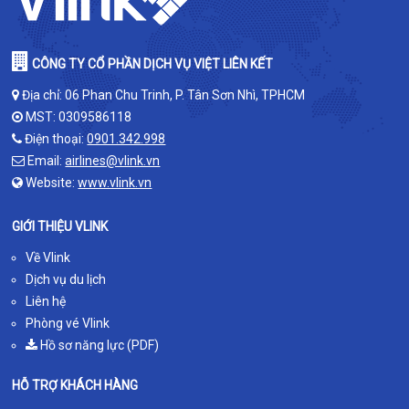
CÔNG TY CỔ PHẦN DỊCH VỤ VIỆT LIÊN KẾT
Địa chỉ: 06 Phan Chu Trinh, P. Tân Sơn Nhì, TPHCM
MST: 0309586118
Điện thoại:
0901.342.998
Email:
airlines@vlink.vn
Website:
www.vlink.vn
GIỚI THIỆU VLINK
Về Vlink
Dịch vụ du lịch
Liên hệ
Phòng vé Vlink
Hồ sơ năng lực (PDF)
HỖ TRỢ KHÁCH HÀNG