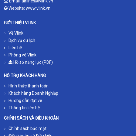
Email:
airlines@vlink.vn
Website:
www.vlink.vn
GIỚI THIỆU VLINK
Về Vlink
Dịch vụ du lịch
Liên hệ
Phòng vé Vlink
Hồ sơ năng lực (PDF)
HỖ TRỢ KHÁCH HÀNG
Hình thức thanh toán
Khách hàng Doanh Nghiệp
Hướng dẫn đặt vé
Thông tin liên hệ
CHÍNH SÁCH VÀ ĐIỀU KHOẢN
Chính sách bảo mật
Điều khoản và Điều kiện