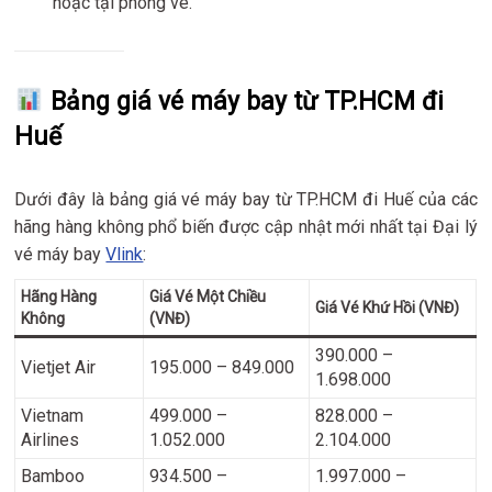
hoặc tại phòng vé.
Bảng giá vé máy bay từ TP.HCM đi
Huế
Dưới đây là bảng giá vé máy bay từ TP.HCM đi Huế của các
hãng hàng không phổ biến được cập nhật mới nhất tại Đại lý
vé máy bay
Vlink
:
Hãng Hàng
Giá Vé Một Chiều
Giá Vé Khứ Hồi (VNĐ)
Không
(VNĐ)
390.000 –
Vietjet Air
195.000 – 849.000
1.698.000
Vietnam
499.000 –
828.000 –
Airlines
1.052.000
2.104.000
Bamboo
934.500 –
1.997.000 –