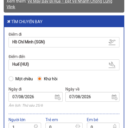
Xem thêm:
Vé Máy Bay Đi Huế – Đặt Vé Nhanh Chóng Cùng
Vlink
TÌM CHUYẾN BAY
Điểm đi
Hồ Chí Minh (SGN)
Điểm đến
Huế (HUI)
Một chiều
Khứ hồi
Ngày đi
Ngày về
Âm lịch: Thứ sáu 25/6
Người lớn
Trẻ em
Em bé