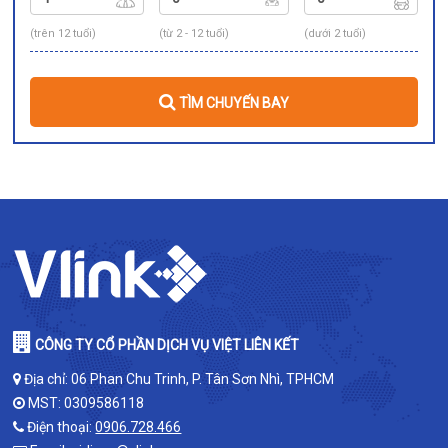
(trên 12 tuổi)
(từ 2 - 12 tuổi)
(dưới 2 tuổi)
TÌM CHUYẾN BAY
CÔNG TY CỔ PHẦN DỊCH VỤ VIỆT LIÊN KẾT
Địa chỉ: 06 Phan Chu Trinh, P. Tân Sơn Nhì, TPHCM
MST: 0309586118
Điện thoại:
0906.728.466