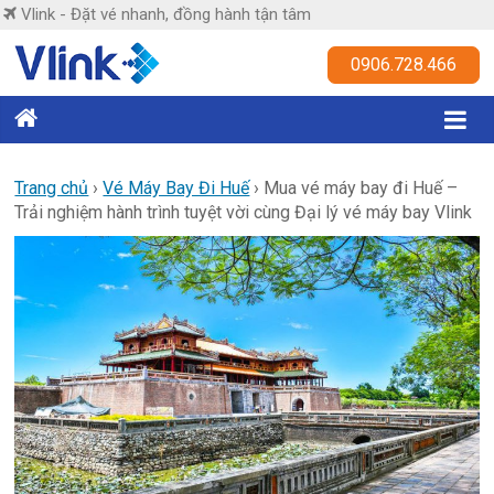
Skip
Vlink - Đặt vé nhanh, đồng hành tận tâm
to
content
Vlink
0906.728.466
Đặt
vé
nhanh,
Trang chủ
›
Vé Máy Bay Đi Huế
›
Mua vé máy bay đi Huế –
Trải nghiệm hành trình tuyệt vời cùng Đại lý vé máy bay Vlink
đồng
hành
tận
tâm