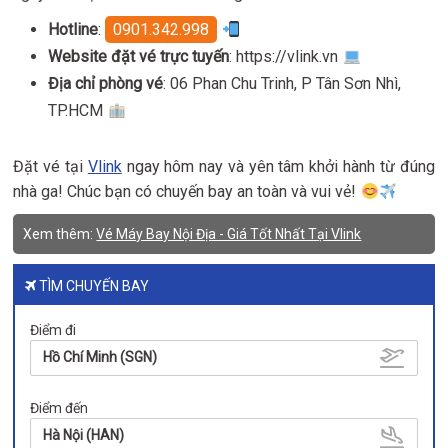
Hotline
:
0901.342.998
Website đặt vé trực tuyến
: https://vlink.vn
Địa chỉ phòng vé
: 06 Phan Chu Trinh, P Tân Sơn Nhì,
TP.HCM
Đặt vé tại
Vlink
ngay hôm nay và yên tâm khởi hành từ đúng
nhà ga! Chúc bạn có chuyến bay an toàn và vui vẻ!
Xem thêm:
Vé Máy Bay Nội Địa - Giá Tốt Nhất Tại Vlink
TÌM CHUYẾN BAY
Điểm đi
Hồ Chí Minh (SGN)
Điểm đến
Hà Nội (HAN)