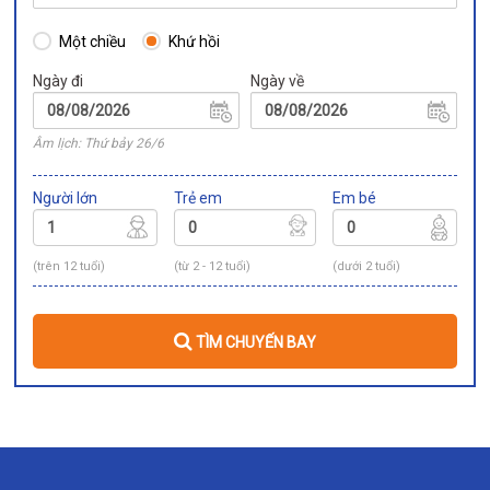
Một chiều
Khứ hồi
Ngày đi
Ngày về
Âm lịch: Thứ bảy 26/6
Người lớn
Trẻ em
Em bé
(trên 12 tuổi)
(từ 2 - 12 tuổi)
(dưới 2 tuổi)
TÌM CHUYẾN BAY