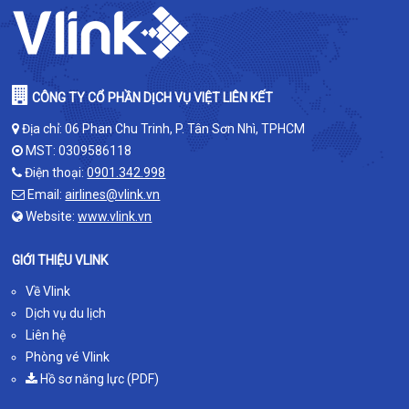
CÔNG TY CỔ PHẦN DỊCH VỤ VIỆT LIÊN KẾT
Địa chỉ: 06 Phan Chu Trinh, P. Tân Sơn Nhì, TPHCM
MST: 0309586118
Điện thoại:
0901.342.998
Email:
airlines@vlink.vn
Website:
www.vlink.vn
GIỚI THIỆU VLINK
Về Vlink
Dịch vụ du lịch
Liên hệ
Phòng vé Vlink
Hồ sơ năng lực (PDF)