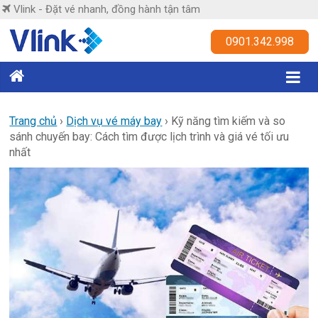
Skip
Vlink - Đặt vé nhanh, đồng hành tận tâm
to
content
Vlink
0901.342.998
Đặt
vé
nhanh,
Trang chủ
›
Dịch vụ vé máy bay
›
Kỹ năng tìm kiếm và so
sánh chuyến bay: Cách tìm được lịch trình và giá vé tối ưu
đồng
nhất
hành
tận
tâm