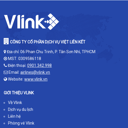
CÔNG TY CỔ PHẦN DỊCH VỤ VIỆT LIÊN KẾT
Địa chỉ: 06 Phan Chu Trinh, P. Tân Sơn Nhì, TPHCM
MST: 0309586118
Điện thoại:
0901.342.998
Email:
airlines@vlink.vn
Website:
www.vlink.vn
GIỚI THIỆU VLINK
Về Vlink
Dịch vụ du lịch
Liên hệ
Phòng vé Vlink