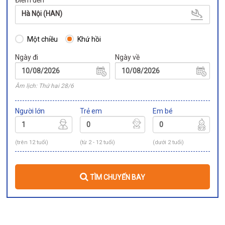
Điểm đến
Hà Nội (HAN)
Một chiều
Khứ hồi
Ngày đi
Ngày về
Âm lịch: Thứ hai 28/6
Người lớn
Trẻ em
Em bé
(trên 12 tuổi)
(từ 2 - 12 tuổi)
(dưới 2 tuổi)
TÌM CHUYẾN BAY