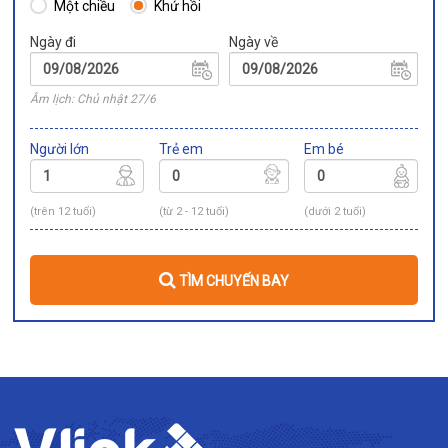
Một chiều
Khứ hồi
Ngày đi
Ngày về
Âm lịch: Chủ nhật 27/6
Người lớn
Trẻ em
Em bé
(trên 12 tuổi)
(từ 2 - 12 tuổi)
(dưới 2 tuổi)
TÌM CHUYẾN BAY