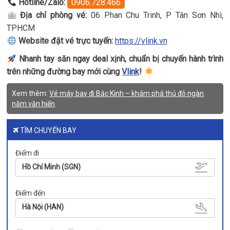
Hotline/Zalo:
0906.728.466
Địa chỉ phòng vé:
06 Phan Chu Trinh, P Tân Sơn Nhì,
TPHCM
Website đặt vé trực tuyến:
https://vlink.vn
Nhanh tay săn ngay deal xịnh, chuẩn bị chuyến hành trình
trên những đường bay mới cùng
Vlink
!
Xem thêm:
Vé máy bay đi Bắc Kinh – khám phá thủ đô ngàn
năm văn hiến
TÌM CHUYẾN BAY
Điểm đi
Hồ Chí Minh (SGN)
Điểm đến
Hà Nội (HAN)