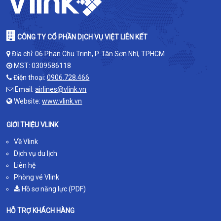
CÔNG TY CỔ PHẦN DỊCH VỤ VIỆT LIÊN KẾT
Địa chỉ: 06 Phan Chu Trinh, P. Tân Sơn Nhì, TPHCM
MST: 0309586118
Điện thoại:
0906.728.466
Email:
airlines@vlink.vn
Website:
www.vlink.vn
GIỚI THIỆU VLINK
Về Vlink
Dịch vụ du lịch
Liên hệ
Phòng vé Vlink
Hồ sơ năng lực (PDF)
HỖ TRỢ KHÁCH HÀNG