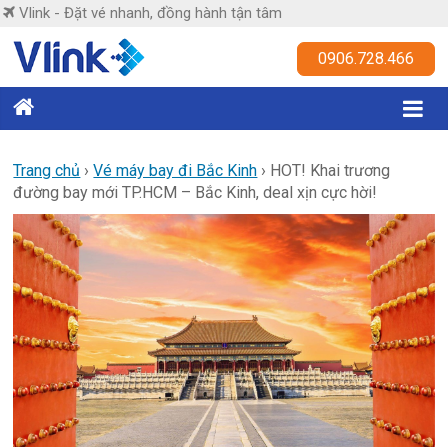
Skip
Vlink - Đặt vé nhanh, đồng hành tận tâm
to
content
Vlink
0906.728.466
Đặt
vé
nhanh,
Trang chủ
›
Vé máy bay đi Bắc Kinh
›
HOT! Khai trương
đường bay mới TP.HCM – Bắc Kinh, deal xịn cực hời!
đồng
hành
tận
tâm