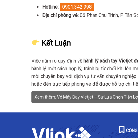
Hotline:
0901.342.998
Địa chỉ phòng vé:
06 Phan Chu Trinh, P Tân 
Kết Luận
Việc nắm rõ quy định về
hành lý xách tay Vietjet
hành lý một cách hợp lý, tránh bị từ chối khi lên 
mỗi chuyến bay với dịch vụ tư vấn chuyên nghiệp v
hoặc đến trực tiếp phòng vé để được hỗ trợ chi ti
Xem thêm:
Vé Máy Bay Vietjet – Sự Lựa Chọn Tiện Lợi,
CÔNG 