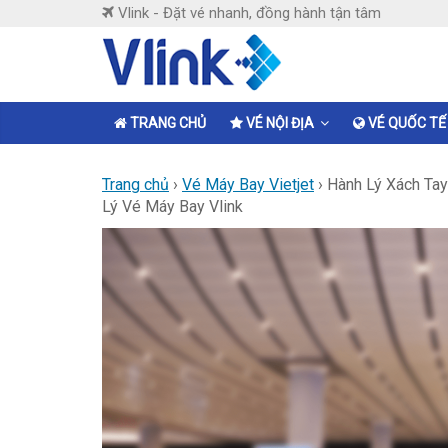
Skip
Vlink - Đặt vé nhanh, đồng hành tận tâm
to
content
Vlink
Đặt
TRANG CHỦ
VÉ NỘI ĐỊA
VÉ QUỐC TẾ
vé
nhanh,
Trang chủ
›
Vé Máy Bay Vietjet
›
Hành Lý Xách Tay
đồng
Lý Vé Máy Bay Vlink
hành
tận
tâm