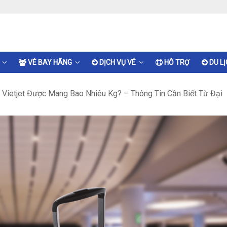
VÉ BAY HÃNG
DỊCH VỤ VÉ
HỖ TRỢ
DU L
 Vietjet Được Mang Bao Nhiêu Kg? – Thông Tin Cần Biết Từ Đại