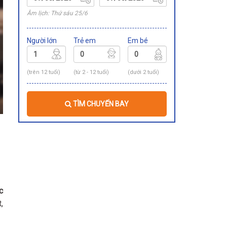
Âm lịch: Thứ sáu 25/6
Người lớn
Trẻ em
Em bé
(trên 12 tuổi)
(từ 2 - 12 tuổi)
(dưới 2 tuổi)
TÌM CHUYẾN BAY
c
,