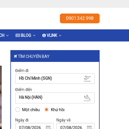
0901.342.998
ỊCH
BLOG
VLINK
TÌM CHUYẾN BAY
Điểm đi
Hồ Chí Minh (SGN)
Điểm đến
Hà Nội (HAN)
Một chiều
Khứ hồi
Ngày đi
Ngày về