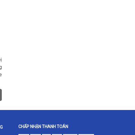
ị
g
e
CHẤP NHẬN THANH TOÁN
NG