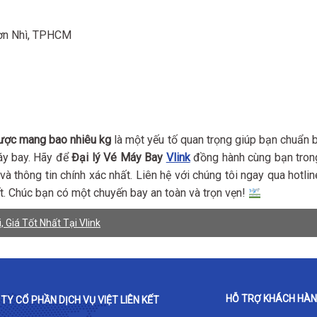
Sơn Nhì, TPHCM
 được mang bao nhiêu kg
là một yếu tố quan trọng giúp bạn chuẩn b
máy bay. Hãy để
Đại lý Vé Máy Bay
Vlink
đồng hành cùng bạn tron
à thông tin chính xác nhất. Liên hệ với chúng tôi ngay qua hotlin
ết. Chúc bạn có một chuyến bay an toàn và trọn vẹn!
 Giá Tốt Nhất Tại Vlink
HỖ TRỢ KHÁCH HÀ
TY CỔ PHẦN DỊCH VỤ VIỆT LIÊN KẾT