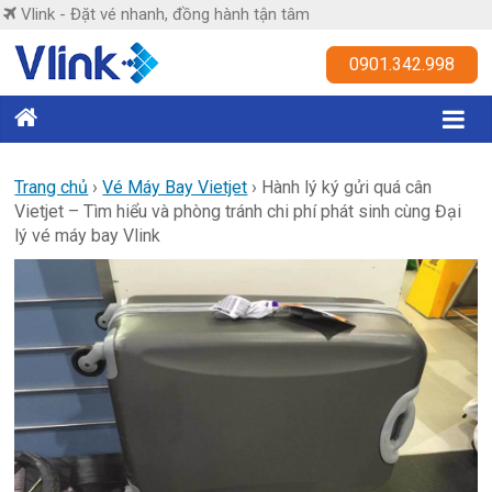
Skip
Vlink - Đặt vé nhanh, đồng hành tận tâm
to
content
Vlink
0901.342.998
Đặt
vé
nhanh,
Trang chủ
›
Vé Máy Bay Vietjet
›
Hành lý ký gửi quá cân
Vietjet – Tìm hiểu và phòng tránh chi phí phát sinh cùng Đại
đồng
lý vé máy bay Vlink
hành
tận
tâm