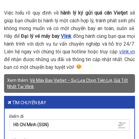
Việc hiểu rõ quy định về
hành lý ký gửi quá cân Vietjet
sẽ
giúp bạn chuẩn bị hành lý một cách hợp lý, tránh phát sinh phí
không mong muốn và có một chuyến bay an toàn, suôn sẻ.
Hãy để
Đại lý vé máy bay
Vlink
đồng hành cùng bạn qua mọi
hành trình với dịch vụ tư vấn chuyên nghiệp và hỗ trợ 24/7.
Liên hệ ngay với chúng tôi qua hotline hoặc truy cập
vlink.vn
để nhận được những ưu đãi và thông tin cập nhật nhất. Chúc
bạn có một chuyến bay tuyệt vời!
Xem thêm:
Vé Máy Bay Vietjet – Sự Lựa Chọn Tiện Lợi, Giá Tốt
Nhất Tại Vlink
TÌM CHUYẾN BAY
Điểm đi
Hồ Chí Minh (SGN)