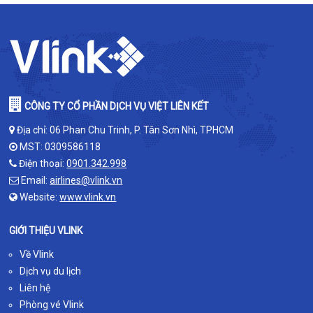
CÔNG TY CỔ PHẦN DỊCH VỤ VIỆT LIÊN KẾT
Địa chỉ: 06 Phan Chu Trinh, P. Tân Sơn Nhì, TPHCM
MST: 0309586118
Điện thoại:
0901.342.998
Email:
airlines@vlink.vn
Website:
www.vlink.vn
GIỚI THIỆU VLINK
Về Vlink
Dịch vụ du lịch
Liên hệ
Phòng vé Vlink