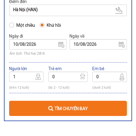
Điểm đến
Hà Nội (HAN)
Một chiều
Khứ hồi
Ngày đi
Ngày về
Âm lịch: Thứ hai 28/6
Người lớn
Trẻ em
Em bé
(trên 12 tuổi)
(từ 2 - 12 tuổi)
(dưới 2 tuổi)
TÌM CHUYẾN BAY