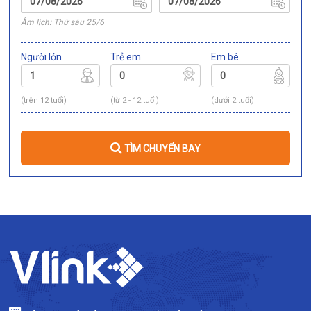
Âm lịch: Thứ sáu 25/6
Người lớn
Trẻ em
Em bé
(trên 12 tuổi)
(từ 2 - 12 tuổi)
(dưới 2 tuổi)
TÌM CHUYẾN BAY