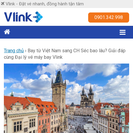
Skip
Vlink - Đặt vé nhanh, đồng hành tận tâm
to
content
Vlink
0901.342.998
Đặt
vé
nhanh,
Trang chủ
›
Bay từ Việt Nam sang CH Séc bao lâu? Giải đáp
cùng Đại lý vé máy bay Vlink
đồng
hành
tận
tâm