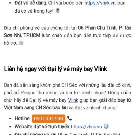
Đặt vé dễ dàng
: Chỉ vài bước trên
https://vlink.vn
, bạn
đã có vé trong tay!
Địa chỉ phòng vé của chúng tôi tại
06 Phan Chu Trinh, P Tân
Sơn Nhì, TP.HCM
luôn chào đón bạn đến trực tiếp để được
hỗ trợ.
Liên hệ ngay với Đại lý vé máy bay Vlink
Bạn đã sẵn sàng khám phá CH Séc với những lâu đài cổ kính,
phố cổ Prague thơ mộng và bia trứ danh chưa? Đừng chần
chừ, hãy để Đại lý vé máy bay
Vlink
giúp bạn giải đáp
bay từ
Việt Nam sang CH Séc bao lâu
và đặt vé nhanh chóng!
Hotline
:
0901.342.998
Website đặt vé trực tuyến
:
https://vlink.vn
Địa chỉ phòng vé
: 06 Phan Chu Trinh, P Tân Sơn Nhì,