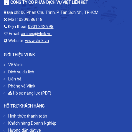
CÔNG TY CỔ PHẦN DỊCH VỤ VIỆT LIÊN KẾT
Địa chỉ: 06 Phan Chu Trinh, P. Tân Sơn Nhì, TPHCM
MST: 0309586118
Điện thoại:
0901.342.998
Email:
airlines@vlink.vn
Website:
www.vlink.vn
GIỚI THIỆU VLINK
Về Vlink
Dịch vụ du lịch
Liên hệ
Phòng vé Vlink
Hồ sơ năng lực (PDF)
HỖ TRỢ KHÁCH HÀNG
Hình thức thanh toán
Khách hàng Doanh Nghiệp
Hướng dẫn đặt vé