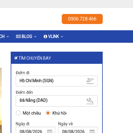
0906.728.466
ỊCH
BLOG
VLINK
TÌM CHUYẾN BAY
Điểm đi
Hồ Chí Minh (SGN)
Điểm đến
Đà Nẵng (DAD)
Một chiều
Khứ hồi
Ngày đi
Ngày về