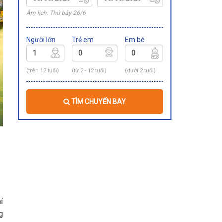
Âm lịch: Thứ bảy 26/6
Người lớn
Trẻ em
Em bé
(trên 12 tuổi)
(từ 2 - 12 tuổi)
(dưới 2 tuổi)
TÌM CHUYẾN BAY
ỉ
g