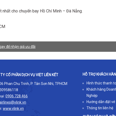
t nhất cho chuyến bay Hồ Chí Minh – Đà Nẵng.
HCM
ay để nhận giá ưu đãi
HỖ TRỢ KHÁCH HÀ
TY CỔ PHẦN DỊCH VỤ VIỆT LIÊN KẾT
Hình thức thanh t
 06 Phan Chu Trinh, P. Tân Sơn Nhì, TPHCM
Khách hàng Doan
309586118
Nghiệp
oại:
0906.728.466
Hướng dẫn đặt vé
airlines@vlink.vn
Thông tin liên hệ
e:
www.vlink.vn