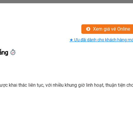
Xem giá vé Online
★ Ưu đãi dành cho khách hàng mớ
ẵng
 khai thác liên tục, với nhiều khung giờ linh hoạt, thuận tiện ch