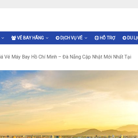
VÉ BAY HÃNG
DỊCH VỤ VÉ
HỖ TRỢ
DU L
iá Vé Máy Bay Hồ Chí Minh – Đà Nẵng Cập Nhật Mới Nhất Tại