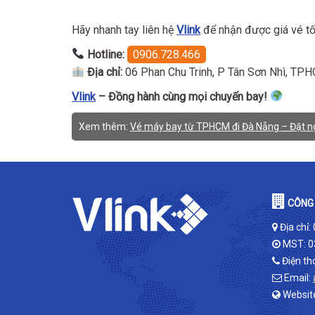
Hãy nhanh tay liên hệ
Vlink
để nhận được giá vé tố
Hotline:
0906.728.466
Địa chỉ:
06 Phan Chu Trinh, P Tân Sơn Nhì, TP
Vlink
– Đồng hành cùng mọi chuyến bay!
Xem thêm:
Vé máy bay từ TPHCM đi Đà Nẵng – Đặt ng
CÔNG 
Địa chỉ:
MST: 0
Điện th
Email:
Websit