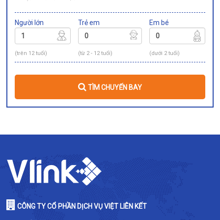
Người lớn
Trẻ em
Em bé
(trên 12 tuổi)
(từ 2 - 12 tuổi)
(dưới 2 tuổi)
TÌM CHUYẾN BAY
CÔNG TY CỔ PHẦN DỊCH VỤ VIỆT LIÊN KẾT