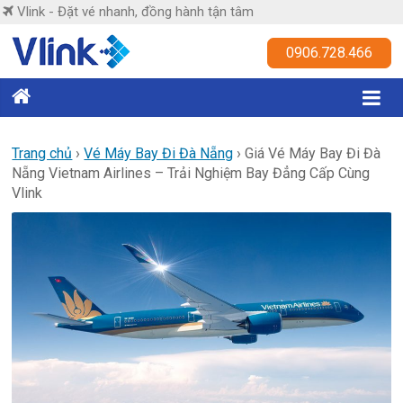
Skip
Vlink - Đặt vé nhanh, đồng hành tận tâm
to
content
Vlink
0906.728.466
Đặt
vé
nhanh,
Trang chủ
›
Vé Máy Bay Đi Đà Nẵng
›
Giá Vé Máy Bay Đi Đà
Nẵng Vietnam Airlines – Trải Nghiệm Bay Đẳng Cấp Cùng
đồng
Vlink
hành
tận
tâm