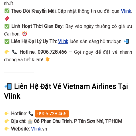
nhất.
Theo Dõi Khuyến Mãi:
Cập nhật thông tin ưu đãi qua
Vlink
.
Linh Hoạt Thời Gian Bay:
Bay vào ngày thường có giá ưu
đãi hơn.
Liên Hệ Đại Lý Uy Tín:
Vlink
luôn sẵn sàng hỗ trợ bạn.
Hotline: 0906.728.466
– Gọi ngay để đặt vé nhanh
chóng và tiết kiệm!
Liên Hệ Đặt Vé Vietnam Airlines Tại
Vlink
Hotline:
0906.728.466
Địa chỉ:
06 Phan Chu Trinh, P Tân Sơn Nhì, TPHCM
Website:
Vlink
.vn