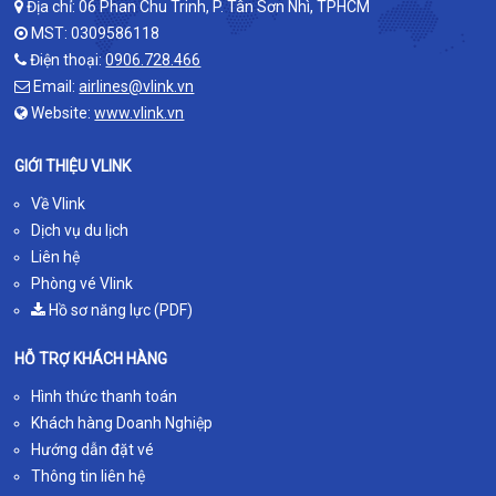
Địa chỉ: 06 Phan Chu Trinh, P. Tân Sơn Nhì, TPHCM
MST: 0309586118
Điện thoại:
0906.728.466
Email:
airlines@vlink.vn
Website:
www.vlink.vn
GIỚI THIỆU VLINK
Về Vlink
Dịch vụ du lịch
Liên hệ
Phòng vé Vlink
Hồ sơ năng lực (PDF)
HỖ TRỢ KHÁCH HÀNG
Hình thức thanh toán
Khách hàng Doanh Nghiệp
Hướng dẫn đặt vé
Thông tin liên hệ