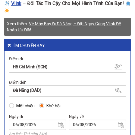
Vlink
– Đối Tác Tin Cậy Cho Mọi Hành Trình Của Bạn!
Xem thêm:
Vé Máy Bay Đi Đà Nẵng – Đặt Ngay Cùng Vlink Để
Nhận Ưu Đãi!
TÌM CHUYẾN BAY
Điểm đi
Hồ Chí Minh (SGN)
Điểm đến
Đà Nẵng (DAD)
Một chiều
Khứ hồi
Ngày đi
Ngày về
Âm lịch: Thứ năm 24/6