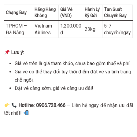
Hãng Hàng
Giá Vé
Hành Lý
Tần Suất
Chặng Bay
Không
(VND)
Ký Gửi
Chuyến Bay
TPHCM –
Vietnam
1.200.000
5-7
23kg
Đà Nẵng
Airlines
đ
chuyến/ngày
Lưu ý:
Giá vé trên là giá tham khảo, chưa bao gồm thuế và phí.
Giá vé có thể thay đổi tùy thời điểm đặt vé và tình trạng
chỗ ngồi.
Đặt vé càng sớm, giá vé càng ưu đãi!
Hotline: 0906.728.466
– Liên hệ ngay để nhận ưu đãi
tốt nhất!