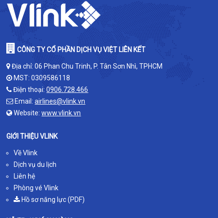
CÔNG TY CỔ PHẦN DỊCH VỤ VIỆT LIÊN KẾT
Địa chỉ: 06 Phan Chu Trinh, P. Tân Sơn Nhì, TPHCM
MST: 0309586118
Điện thoại:
0906.728.466
Email:
airlines@vlink.vn
Website:
www.vlink.vn
GIỚI THIỆU VLINK
Về Vlink
Dịch vụ du lịch
Liên hệ
Phòng vé Vlink
Hồ sơ năng lực (PDF)