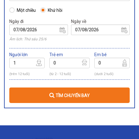
Một chiều
Khứ hồi
Ngày đi
Ngày về
Âm lịch: Thứ sáu 25/6
Người lớn
Trẻ em
Em bé
(trên 12 tuổi)
(từ 2 - 12 tuổi)
(dưới 2 tuổi)
TÌM CHUYẾN BAY