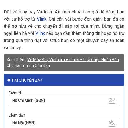
Đặt vé máy bay Vietnam Airlines chưa bao giờ dễ dàng hơn
với sự hỗ trợ từ
Vlink
. Chỉ cần vài bước đơn giản, bạn đã có
thể sở hữu vé cho chuyến đi sắp tới của mình. Đừng ngần
ngại liên hệ với
Vlink
nếu bạn cần thêm thông tin hoặc hỗ trợ
trong quá trình đặt vé. Chúc bạn có một chuyến bay an toàn
và thú vị!
Xem thêm:
Vé Máy Bay Vietnam Airlines – Lựa Chọn Hoàn Hảo
Cho Hành Trình Của Bạn
TÌM CHUYẾN BAY
Điểm đi
Hồ Chí Minh (SGN)
Điểm đến
Hà Nội (HAN)