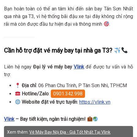
Bạn hoàn toàn có thể an tâm khi đến sân bay Tân Sơn Nhất
qua nhà ga T3, vì hệ thống bãi đậu xe tại đây không chỉ rộng
rãi mà còn được đầu tư hiện đại và thông minh
.
Cần hỗ trợ đặt vé máy bay tại nhà ga T3?
Liên hệ ngay
Đại lý vé máy bay
Vlink
để được tư vấn và hỗ
trợ:
Địa chỉ
: 06 Phan Chu Trinh, P Tân Sơn Nhì, TPHCM
Hotline/Zalo
:
0901.342.998
Website đặt vé trực tuyến
:
https://vlink.vn
Vlink
– Bay tiết kiệm, ngàn trải nghiệm!
Xem thêm:
Vé Máy Bay Nội Địa - Giá Tốt Nhất Tại Vlink