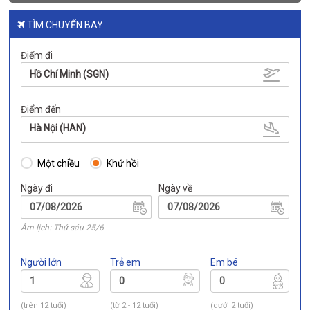
TÌM CHUYẾN BAY
Điểm đi
Hồ Chí Minh (SGN)
Điểm đến
Hà Nội (HAN)
Một chiều
Khứ hồi
Ngày đi
Ngày về
Âm lịch: Thứ sáu 25/6
Người lớn
Trẻ em
Em bé
(trên 12 tuổi)
(từ 2 - 12 tuổi)
(dưới 2 tuổi)