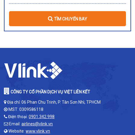
TÌM CHUYẾN BAY
CÔNG TY CỔ PHẦN DỊCH VỤ VIỆT LIÊN KẾT
Địa chỉ: 06 Phan Chu Trinh, P. Tân Sơn Nhì, TPHCM
MST: 0309586118
Điện thoại:
0901.342.998
Email:
airlines@vlink.vn
Website:
www.vlink.vn