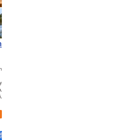
m
n
y
,
,