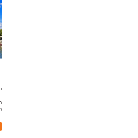
u
n
m