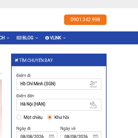
0901.342.998
ỊCH
BLOG
VLINK
TÌM CHUYẾN BAY
Điểm đi
Hồ Chí Minh (SGN)
Điểm đến
Hà Nội (HAN)
Một chiều
Khứ hồi
Ngày đi
Ngày về