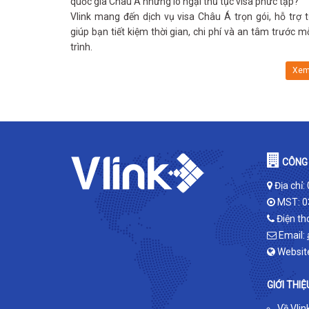
quốc gia Châu Á nhưng lo ngại thủ tục visa phức tạp?
Vlink mang đến dịch vụ visa Châu Á trọn gói, hỗ trợ 
giúp bạn tiết kiệm thời gian, chi phí và an tâm trước m
trình.
Xem
CÔNG 
Địa chỉ:
MST: 0
Điện th
Email:
Websit
GIỚI THIỆ
Về Vlin