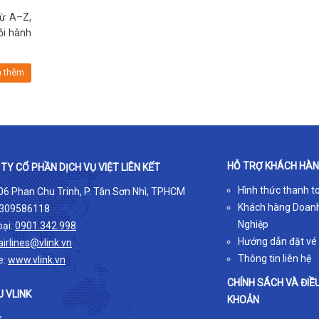
từ A–Z,
ỗi hành
 thêm
HỖ TRỢ KHÁCH HÀ
TY CỔ PHẦN DỊCH VỤ VIỆT LIÊN KẾT
Hình thức thanh t
 06 Phan Chu Trinh, P. Tân Sơn Nhì, TPHCM
Khách hàng Doan
309586118
Nghiệp
oại:
0901.342.998
Hướng dẫn đặt vé
airlines@vlink.vn
Thông tin liên hệ
e:
www.vlink.vn
CHÍNH SÁCH VÀ ĐIỀ
U VLINK
KHOẢN
k