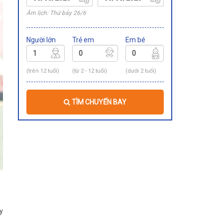
Âm lịch: Thứ bảy 26/6
Người lớn
Trẻ em
Em bé
(trên 12 tuổi)
(từ 2 - 12 tuổi)
(dưới 2 tuổi)
TÌM CHUYẾN BAY
y