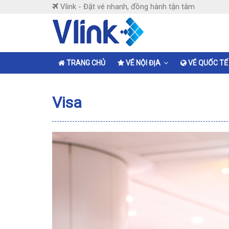
Skip
Vlink - Đặt vé nhanh, đồng hành tận tâm
to
content
Vlink
Đặt
TRANG CHỦ
VÉ NỘI ĐỊA
VÉ QUỐC TẾ
vé
nhanh,
Visa
đồng
hành
tận
tâm