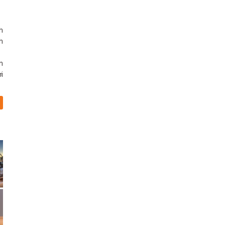
h
h
n
i