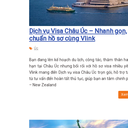
Dịch vụ Visa Châu Úc – Nhanh gọn,
chuẩn hồ sơ cùng Vlink
Úc
Bạn đang lên kế hoạch du lịch, công tác, thăm thân h
hạn tại Châu Úc nhưng bối rối với hồ sơ visa nhiều y
Vlink mang đến Dịch vụ visa Châu Úc trọn gói, hỗ trợ 
từ tư vấn đến hoàn tất thủ tục, giúp bạn an tâm chinh 
– New Zealand
Xem