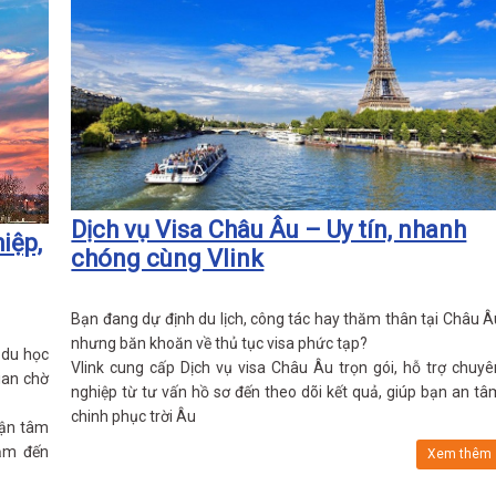
Dịch vụ Visa Châu Âu – Uy tín, nhanh
iệp,
chóng cùng Vlink
Bạn đang dự định du lịch, công tác hay thăm thân tại Châu Â
nhưng băn khoăn về thủ tục visa phức tạp?
 du học
Vlink cung cấp Dịch vụ visa Châu Âu trọn gói, hỗ trợ chuyê
ian chờ
nghiệp từ tư vấn hồ sơ đến theo dõi kết quả, giúp bạn an tâ
chinh phục trời Âu
tận tâm
hạm đến
Xem thêm