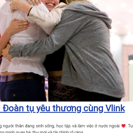
 Đoàn tụ yêu thương cùng Vlink
ng người thân đang sinh sống, học tập và làm việc ở nước ngoài
. Tu
g minh quan hệ, thư mời và tài chính rõ ràng.