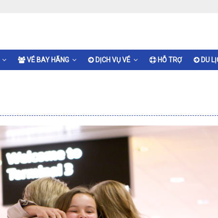
VÉ BAY HÃNG
DỊCH VỤ VÉ
HỖ TRỢ
DU L