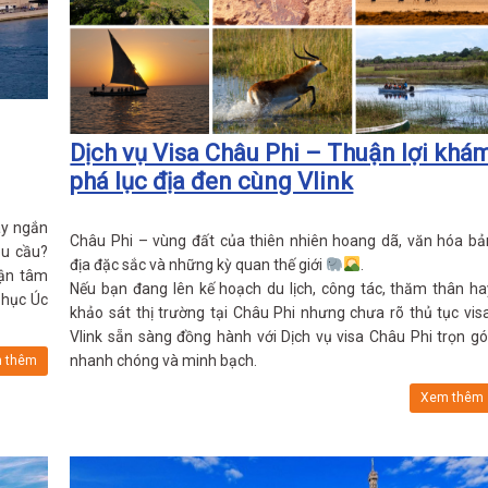
Dịch vụ Visa Châu Phi – Thuận lợi khá
phá lục địa đen cùng Vlink
ay ngắn
Châu Phi – vùng đất của thiên nhiên hoang dã, văn hóa bả
êu cầu?
địa đặc sắc và những kỳ quan thế giới
.
tận tâm
Nếu bạn đang lên kế hoạch du lịch, công tác, thăm thân ha
phục Úc
khảo sát thị trường tại Châu Phi nhưng chưa rõ thủ tục visa
Vlink sẵn sàng đồng hành với Dịch vụ visa Châu Phi trọn gói
nhanh chóng và minh bạch.
 thêm
Xem thêm