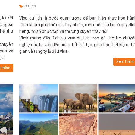
Du lịch
, ký kết
Visa du lịch là bước quan trọng để bạn hiện thực hóa hàn
c ngoài
trình khám phá thế giới. Tuy nhiên, mỗi quốc gia lại có quy địn
hẽ, thư
riêng, hồ sơ phức tạp và thường xuyên thay đổi.
Vlink mang đến Dịch vụ visa du lịch trọn gói, hỗ trợ chuyê
 chuyên
nghiệp từ tư vấn đến hoàn tất thủ tục, giúp bạn tiết kiệm thờ
nhân và
gian và tăng tỷ lệ đậu visa.
ệc.
Xem thêm
 thêm