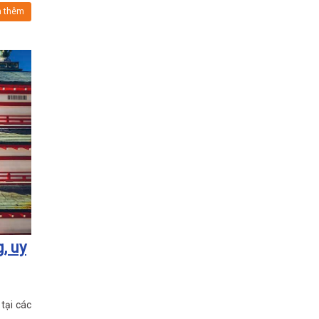
 thêm
, uy
tại các